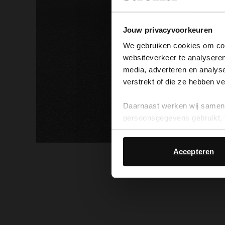
Jouw privacyvoorkeuren
We gebruiken cookies om cont
websiteverkeer te analyseren
media, adverteren en analys
verstrekt of die ze hebben v
Daarnaast werken wij samen 
persoonsgegevens gebruikt, 
Accepteren