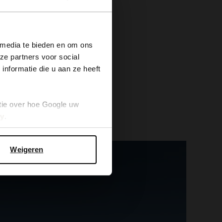
×
 media te bieden en om ons
ze partners voor social
nformatie die u aan ze heeft
tie over hoe Google uw
cy
.
Weigeren