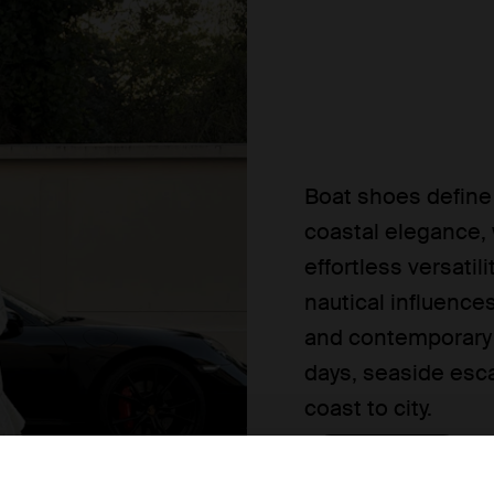
Boat shoes define 
coastal elegance,
effortless versatil
nautical influences
and contemporary 
days, seaside es
coast to city.
Shop now