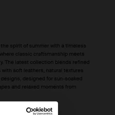
the spirit of summer with a timeless
 where classic craftsmanship meets
ity. The latest collection blends refined
 with soft leathers, natural textures
designs, designed for sun-soaked
capes and relaxed moments from