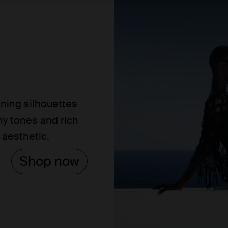
ning silhouettes
hy tones and rich
 aesthetic.
Shop now