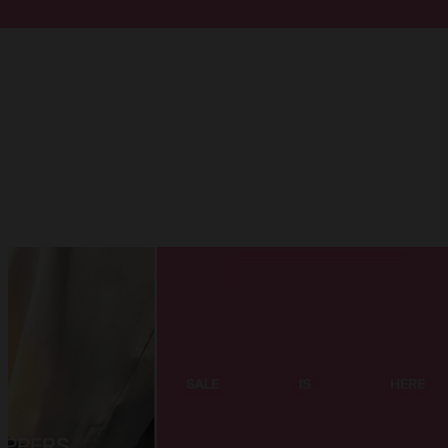
Doorgaan naar artikel
Submit search
Item
1.5
of
7