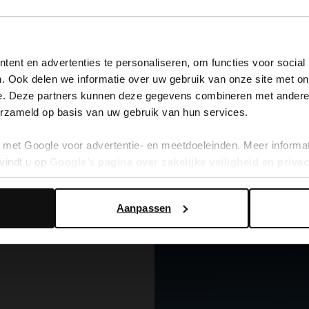
View this website in English?
ent en advertenties te personaliseren, om functies voor social
. Ook delen we informatie over uw gebruik van onze site met on
It looks like your language isn't Dutch. Would you like to
e. Deze partners kunnen deze gegevens combineren met andere i
switch to English?
erzameld op basis van uw gebruik van hun services.
met Google voor advertentie- en meetdoeleinden. Meer informa
Yes, switch to English
No, stay in Dutch
vindt u op
Google’s pagina over zakelijke veiligheid en priva
Aanpassen