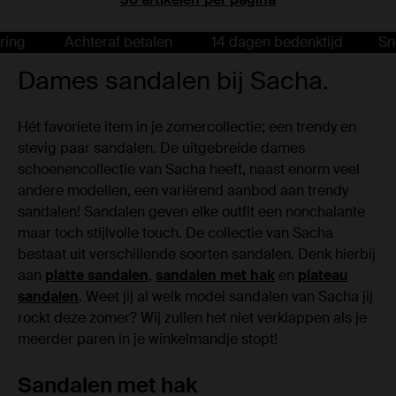
Achteraf betalen
14 dagen bedenktijd
Snelle le
Dames sandalen bij Sacha.
Hét favoriete item in je zomercollectie; een trendy en
stevig paar sandalen. De uitgebreide dames
schoenencollectie van Sacha heeft, naast enorm veel
andere modellen, een variërend aanbod aan trendy
sandalen! Sandalen geven elke outfit een nonchalante
maar toch stijlvolle touch. De collectie van Sacha
bestaat uit verschillende soorten sandalen. Denk hierbij
aan
platte sandalen
,
sandalen met hak
en
plateau
sandalen
. Weet jij al welk model sandalen van Sacha jij
rockt deze zomer? Wij zullen het niet verklappen als je
meerder paren in je winkelmandje stopt!
Sandalen met hak