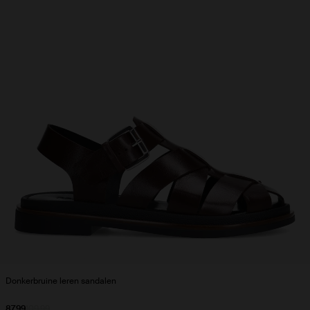
Donkerbruine leren sandalen
87.99
109.99