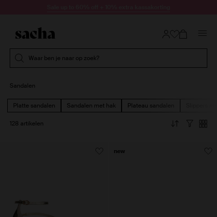
Doorgaan naar artikel
Sale up to 60% off + 10% extra kassakorting
Submit search
Waar ben je naar op zoek?
Sandalen
Platte sandalen
Sandalen met hak
Plateau sandalen
Slippers me
128 artikelen
new