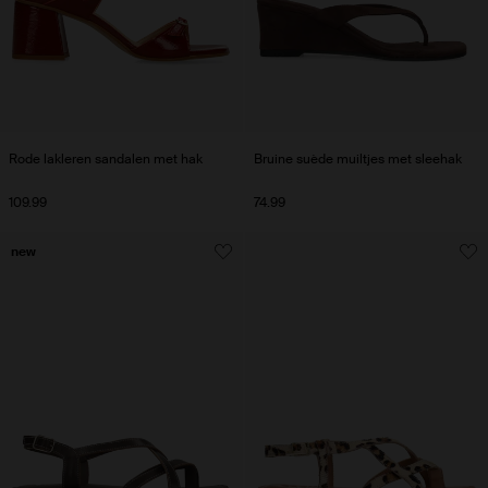
Rode lakleren sandalen met hak
Bruine suède muiltjes met sleehak
109.99
74.99
new