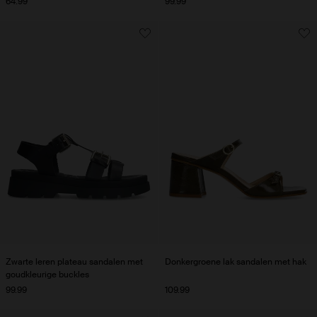
64.99
99.99
Zwarte leren plateau sandalen met
Donkergroene lak sandalen met hak
goudkleurige buckles
99.99
109.99