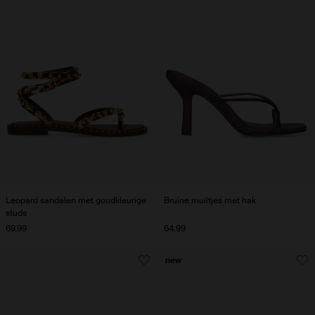
Leopard sandalen met goudkleurige
Bruine muiltjes met hak
studs
69.99
64.99
new