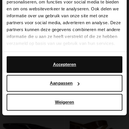
personaliseren, om functies voor social media te bieden
×
en om ons websiteverkeer te analyseren. Ook delen we
View this website in English?
informatie over uw gebruik van onze site met onze
partners voor social media, adverteren en analyse. Deze
It looks like your language isn't Dutch. Would
partners kunnen deze gegevens combineren met andere
you like to switch to English?
informatie die u aan ze heeft verstrekt of die ze hebben
verzameld op basis van uw gebruik van hun services.
Donkerbruine leren sandalen
Gouden metallic sandalen met
Yes, switch to
blokhak
No, stay in Dutch
English
Daarnaast werken wij samen met Google voor
109.99
69.99
advertentie- en meetdoeleinden. Meer informatie over
Accepteren
hoe Google uw persoonsgegevens gebruikt, vindt u op
Google’s pagina over zakelijke veiligheid en privacy
.
Aanpassen
Weigeren