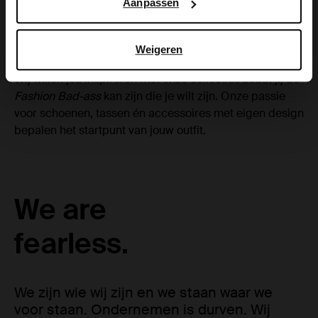
Aanpassen
te kiezen en deze vol overtuiging te bewandelen.
Durven om een
trendsetter
te zijn. Durven om volledig
jezelf te zijn en dat te uiten.
Weigeren
Wij willen jou inspireren met onze collecties zodat jij de
Fashion Bad-ass
kan zijn die je wilt zijn. Onze passie
voor schoenen, tassen én accessoires met eigen design
bepalen het startpunt van jouw outfit.
We are
fearless.
We zijn wie wij zijn en we staan waar we
voor staan. Ondernemen is durven. Wij