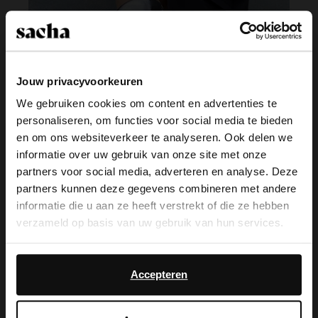
Jouw privacyvoorkeuren
We gebruiken cookies om content en advertenties te
personaliseren, om functies voor social media te bieden
×
en om ons websiteverkeer te analyseren. Ook delen we
View this website in English?
informatie over uw gebruik van onze site met onze
partners voor social media, adverteren en analyse. Deze
It looks like your language isn't Dutch. Would
partners kunnen deze gegevens combineren met andere
you like to switch to English?
informatie die u aan ze heeft verstrekt of die ze hebben
verzameld op basis van uw gebruik van hun services.
Yes, switch to
No, stay in Dutch
Blog
English
Daarnaast werken wij samen met Google voor
advertentie- en meetdoeleinden. Meer informatie over
Accepteren
hoe Google uw persoonsgegevens gebruikt, vindt u op
Google’s pagina over zakelijke veiligheid en privacy
.
Sinds 1909 geloven wij in durven. Durven om jouw pad