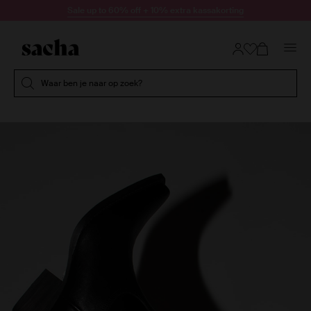
Doorgaan naar artikel
Sale up to 60% off + 10% extra kassakorting
Submit search
Waar ben je naar op zoek?