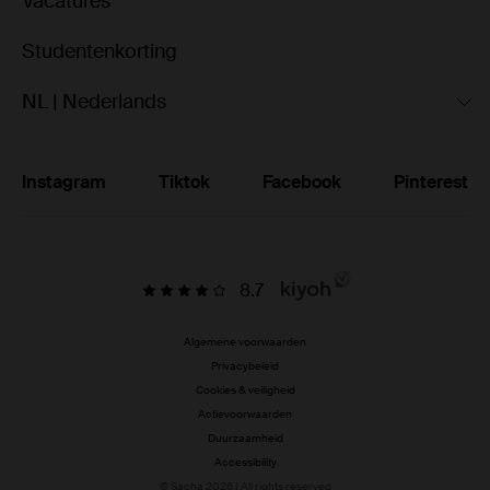
Vacatures
Studentenkorting
NL | Nederlands
Instagram
Tiktok
Facebook
Pinterest
8.7
Algemene voorwaarden
Privacybeleid
Cookies & veiligheid
Actievoorwaarden
Duurzaamheid
Accessibility
© Sacha 2026 | All rights reserved