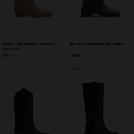
Beige suède cowboylaarzen met
Brownwashed buckle biker boots
sierstiksels
169.99
229.99
new