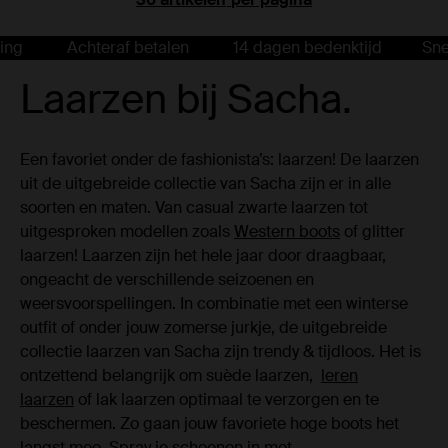
Achteraf betalen
14 dagen bedenktijd
Snelle le
Laarzen bij Sacha.
Een favoriet onder de fashionista’s: laarzen! De laarzen
uit de uitgebreide collectie van Sacha zijn er in alle
soorten en maten. Van casual zwarte laarzen tot
uitgesproken modellen zoals
Western boots
of glitter
laarzen! Laarzen zijn het hele jaar door draagbaar,
ongeacht de verschillende seizoenen en
weersvoorspellingen. In combinatie met een winterse
outfit of onder jouw zomerse jurkje, de uitgebreide
collectie laarzen van Sacha zijn trendy & tijdloos. Het is
ontzettend belangrijk om suède laarzen,
leren
laarzen
of lak laarzen optimaal te verzorgen en te
beschermen. Zo gaan jouw favoriete hoge boots het
langst mee. Spray je schoenen in met