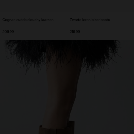
Cognac suède slouchy laarzen
Zwarte leren biker boots
209.99
219.99