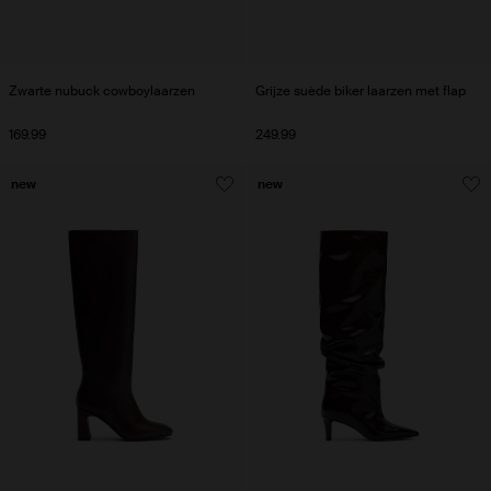
Zwarte nubuck cowboylaarzen
Grijze suède biker laarzen met flap
169.99
249.99
new
new