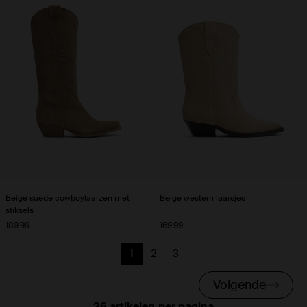
Beige suède cowboylaarzen met
Beige western laarsjes
stiksels
189.99
169.99
1
2
3
Huidige pagina
Vorige
Vorige
Volgende
per pagina