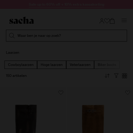
Doorgaan naar artikel
Sale up to 60% off + 10% extra kassakorting
Submit search
Waar ben je naar op zoek?
Laarzen
Cowboylaarzen
Hoge laarzen
Veterlaarzen
Biker boots
150 artikelen