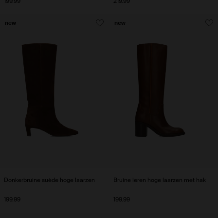
199.99
219.99
new
new
Donkerbruine suède hoge laarzen
Bruine leren hoge laarzen met hak
199.99
199.99