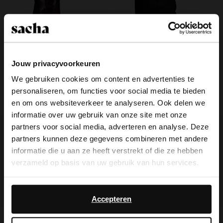
Jouw privacyvoorkeuren
We gebruiken cookies om content en advertenties te
Bordeaux lakleren hoge laarzen met
Zwarte leren biker boots met flap
hak
personaliseren, om functies voor social media te bieden
×
199.99
189.99
en om ons websiteverkeer te analyseren. Ook delen we
View this website in English?
informatie over uw gebruik van onze site met onze
new
partners voor social media, adverteren en analyse. Deze
It looks like your language isn't Dutch. Would
partners kunnen deze gegevens combineren met andere
you like to switch to English?
informatie die u aan ze heeft verstrekt of die ze hebben
verzameld op basis van uw gebruik van hun services.
Yes, switch to
No, stay in Dutch
English
Daarnaast werken wij samen met Google voor
advertentie- en meetdoeleinden. Meer informatie over
Accepteren
hoe Google uw persoonsgegevens gebruikt, vindt u op
Google’s pagina over zakelijke veiligheid en privacy
.