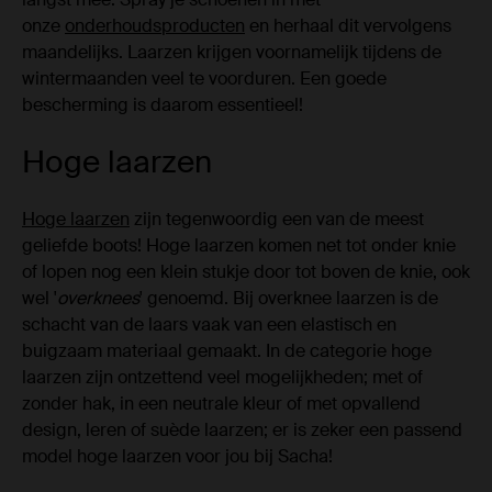
onze
onderhoudsproducten
en herhaal dit vervolgens
maandelijks. Laarzen krijgen voornamelijk tijdens de
wintermaanden veel te voorduren. Een goede
bescherming is daarom essentieel!
Hoge laarzen
Hoge laarzen
zijn tegenwoordig een van de meest
geliefde boots! Hoge laarzen komen net tot onder knie
of lopen nog een klein stukje door tot boven de knie, ook
wel '
overknees
' genoemd. Bij overknee laarzen is de
schacht van de laars vaak van een elastisch en
buigzaam materiaal gemaakt. In de categorie hoge
laarzen zijn ontzettend veel mogelijkheden; met of
zonder hak, in een neutrale kleur of met opvallend
design, leren of suède laarzen; er is zeker een passend
model hoge laarzen voor jou bij Sacha!