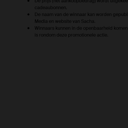
De prijs (het aankoopbedrag) wordt uitgekee
cadeaubonnen.
De naam van de winnaar kan worden gepubli
Media en website van Sacha.
Winnaars kunnen in de openbaarheid komen w
is rondom deze promotionele actie.