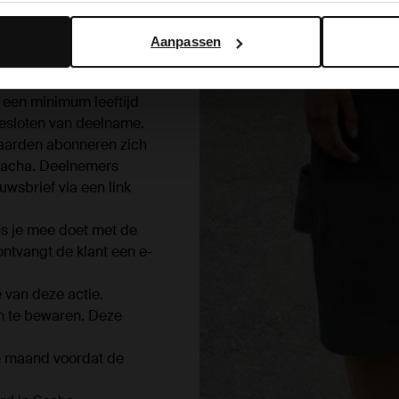
op de nieuwsbrief van
pbedrag terug te
Aanpassen
 een minimum leeftijd
gesloten van deelname.
aarden abonneren zich
Sacha. Deelnemers
wsbrief via een link
ns je mee doet met de
ontvangt de klant een e-
 van deze actie.
n te bewaren. Deze
e maand voordat de