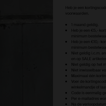
Heb je een kortingscod
voorwaarden.
1 maand geldig.
Heb je een €5,- kor
minimum bestelwaa
Heb je een €10,- ko
minimum bestelwaa
Niet geldig i.c.m. a
en op SALE artikele
Niet geldig op het m
Niet inwisselbaar vo
Maximaal één kortin
Voer de kortingscode
winkelmandje of laat
Code is eenmalig ge
Per e-mailadres word
Na de verloopdatum