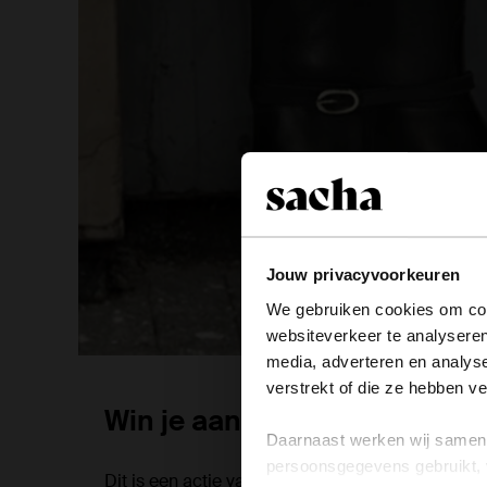
Jouw privacyvoorkeuren
We gebruiken cookies om cont
websiteverkeer te analyseren
media, adverteren en analys
verstrekt of die ze hebben v
Win je aankoopbedrag terug
Daarnaast werken wij samen 
persoonsgegevens gebruikt, 
Dit is een actie van TS-700 B.V (Sacha). Wanne