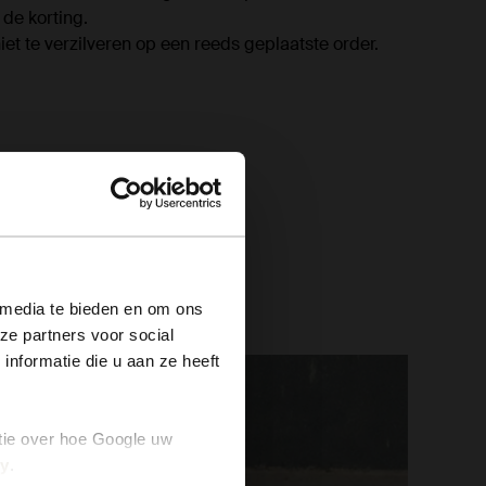
de korting.
niet te verzilveren op een reeds geplaatste order.
×
 media te bieden en om ons
ze partners voor social
nformatie die u aan ze heeft
tie over hoe Google uw
cy
.