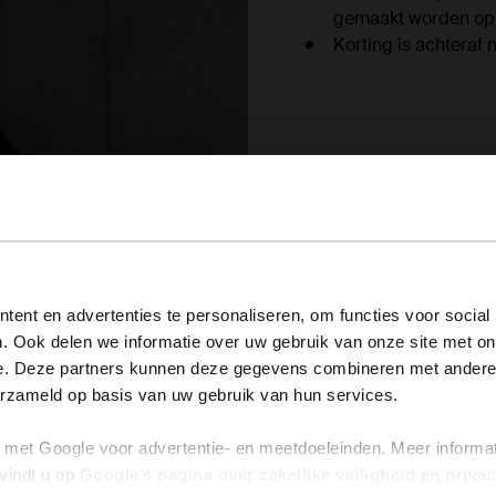
gemaakt worden op 
Korting is achteraf 
View this website in English?
ent en advertenties te personaliseren, om functies voor social
. Ook delen we informatie over uw gebruik van onze site met on
It looks like your language isn't Dutch. Would you like to
e. Deze partners kunnen deze gegevens combineren met andere i
switch to English?
erzameld op basis van uw gebruik van hun services.
met Google voor advertentie- en meetdoeleinden. Meer informa
Yes, switch to English
No, stay in Dutch
vindt u op
Google’s pagina over zakelijke veiligheid en priva
er de deelnemer akkoord