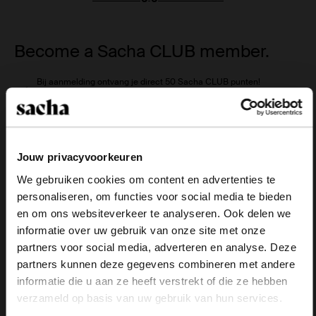
Become a Sacha CLUB member.
Bij aanmelding ontvang je direct 50 Sacha CLUB punten!
Voor elke uitgegeven euro spaar je 1 punt.
Jouw privacyvoorkeuren
Wanneer je 200 punten hebt gespaard ontvang je een voucher ter
waarde van €10,-.
We gebruiken cookies om content en advertenties te
personaliseren, om functies voor social media te bieden
×
en om ons websiteverkeer te analyseren. Ook delen we
Registreren
View this website in English?
informatie over uw gebruik van onze site met onze
partners voor social media, adverteren en analyse. Deze
It looks like your language isn't Dutch. Would
partners kunnen deze gegevens combineren met andere
you like to switch to English?
informatie die u aan ze heeft verstrekt of die ze hebben
Over Sacha
verzameld op basis van uw gebruik van hun services.
Yes, switch to