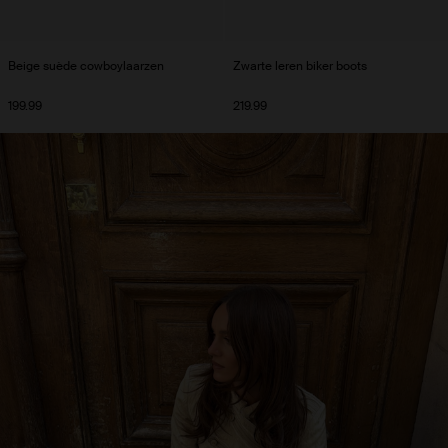
Beige suède cowboylaarzen
Zwarte leren biker boots
199.99
219.99