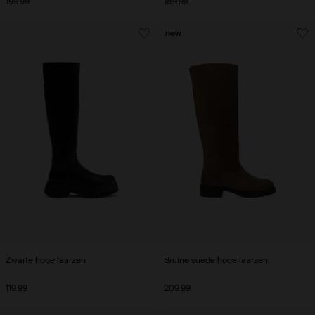
199.99
189.99
new
Zwarte hoge laarzen
Bruine suède hoge laarzen
119.99
209.99