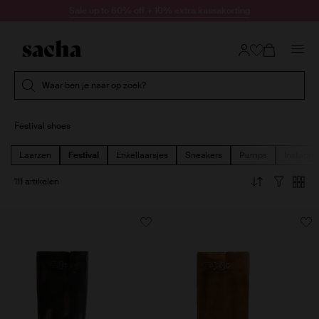
Doorgaan naar artikel
Sale up to 60% off + 10% extra kassakorting
Submit search
Waar ben je naar op zoek?
Festival shoes
Laarzen
Festival
Enkellaarsjes
Sneakers
Pumps
Instappe
111 artikelen