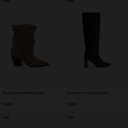
new
new
Beige suède enkellaarsjes
Zwarte leren hoge laarzen
189.99
219.99
new
new