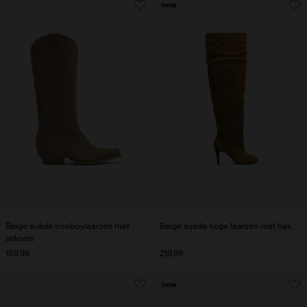
new
Beige suède cowboylaarzen met
Beige suède hoge laarzen met hak
stiksels
189.99
219.99
new