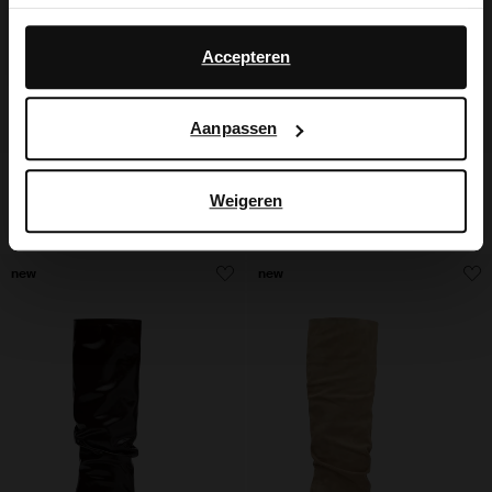
Yes, switch to
No, stay in Dutch
English
Daarnaast werken wij samen met Google voor
advertentie- en meetdoeleinden. Meer informatie over
Accepteren
hoe Google uw persoonsgegevens gebruikt, vindt u op
Google’s pagina over zakelijke veiligheid en privacy
.
Aanpassen
Zwarte leren enkellaarsjes met hak
Grijze suède biker laarzen met flap
Weigeren
139.99
249.99
new
new