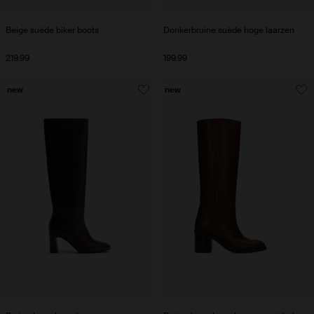
Beige suède biker boots
Donkerbruine suède hoge laarzen
219.99
199.99
new
new