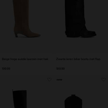
Beige hoge suède laarzen met hak
Zwarte leren biker boots met flap
199.99
189.99
new