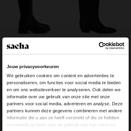
Zwarte hoge leren laarzen
Zwarte nubuck cowboylaarzen
Jouw privacyvoorkeuren
169.99
169.99
We gebruiken cookies om content en advertenties te
personaliseren, om functies voor social media te bieden
×
en om ons websiteverkeer te analyseren. Ook delen we
View this website in English?
informatie over uw gebruik van onze site met onze
partners voor social media, adverteren en analyse. Deze
It looks like your language isn't Dutch. Would
partners kunnen deze gegevens combineren met andere
you like to switch to English?
informatie die u aan ze heeft verstrekt of die ze hebben
verzameld op basis van uw gebruik van hun services.