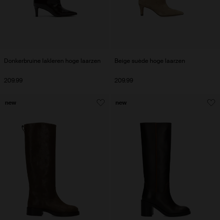
Donkerbruine lakleren hoge laarzen
Beige suède hoge laarzen
209.99
209.99
new
new