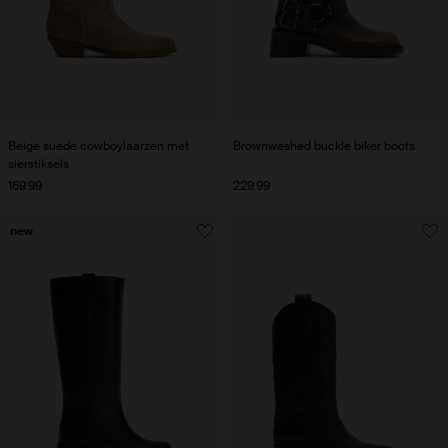
Beige suède cowboylaarzen met
Brownwashed buckle biker boots
sierstiksels
169.99
229.99
new