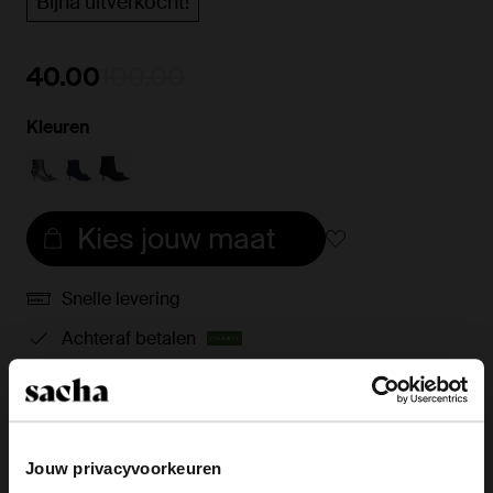
Bijna uitverkocht!
40.00
100.00
Kleuren
Kies jouw maat
Snelle levering
Achteraf betalen
14 dagen bedenktijd
Product omschrijving
Jouw privacyvoorkeuren
Blauwe denim enkellaarsjes met hak van Sacha. De