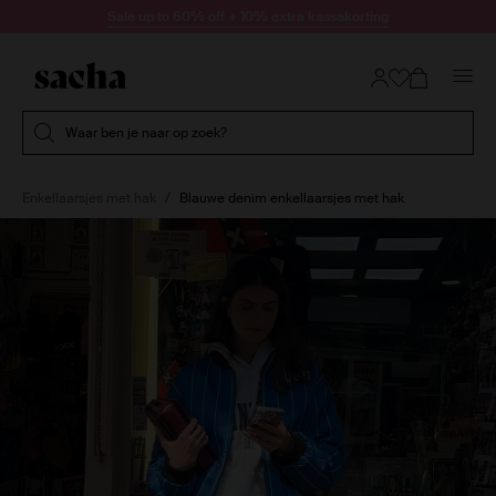
Doorgaan naar artikel
Sale up to 60% off + 10% extra kassakorting
Submit search
Waar ben je naar op zoek?
Enkellaarsjes met hak
Blauwe denim enkellaarsjes met hak