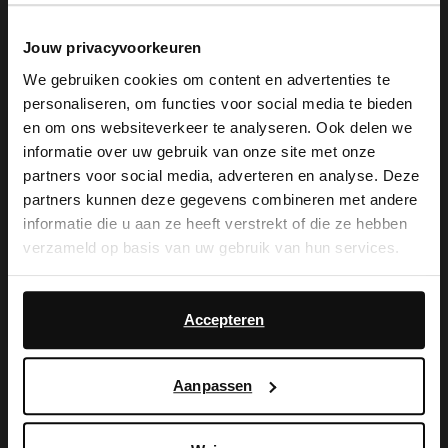
Snelle levering
Jouw privacyvoorkeuren
Achteraf betalen
We gebruiken cookies om content en advertenties te
14 dagen bedenktijd
personaliseren, om functies voor social media te bieden
×
en om ons websiteverkeer te analyseren. Ook delen we
View this website in English?
informatie over uw gebruik van onze site met onze
Product omschrijving
partners voor social media, adverteren en analyse. Deze
It looks like your language isn't Dutch. Would
partners kunnen deze gegevens combineren met andere
Deze pumps van Sacha hebben een burgundy design
you like to switch to English?
informatie die u aan ze heeft verstrekt of die ze hebben
en een kitten heel van 4 cm hoog. De buiten- en
verzameld op basis van uw gebruik van hun services.
binnenzijde is gemaakt van leer.
Yes, switch to
No, stay in Dutch
English
Daarnaast werken wij samen met Google voor
Product details
advertentie- en meetdoeleinden. Meer informatie over
Accepteren
hoe Google uw persoonsgegevens gebruikt, vindt u op
Bezorgen & retour
Google’s pagina over zakelijke veiligheid en privacy
.
Aanpassen
ga terug