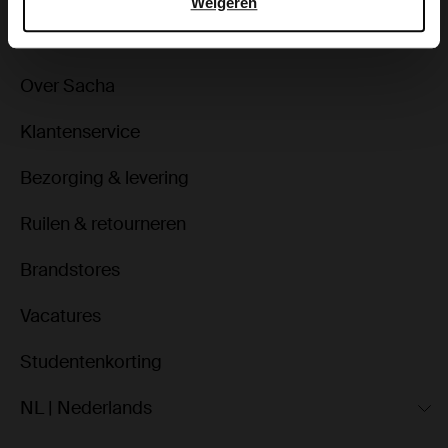
Weigeren
Over Sacha
Klantenservice
Bezorging & levering
Ruilen & retourneren
Brandstores
Vacatures
Studentenkorting
NL | Nederlands