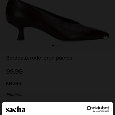
Bordeaux rode leren pumps
99.99
Kleuren
Kies jouw maat