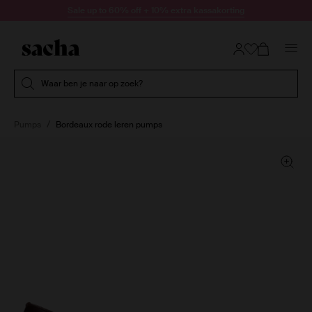
Doorgaan naar artikel
Sale up to 60% off + 10% extra kassakorting
Submit search
Waar ben je naar op zoek?
Pumps
Bordeaux rode leren pumps