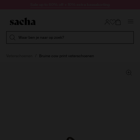
Doorgaan naar artikel
Sale up to 60% off + 10% extra kassakorting
Submit search
Waar ben je naar op zoek?
Veterschoenen
Bruine cow print veterschoenen