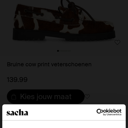
Bruine cow print veterschoenen
139.99
Kies jouw maat
Snelle levering
Achteraf betalen