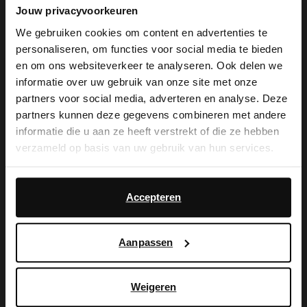
14 dagen bedenktijd
Jouw privacyvoorkeuren
We gebruiken cookies om content en advertenties te
personaliseren, om functies voor social media te bieden
Product omschrijving
×
en om ons websiteverkeer te analyseren. Ook delen we
View this website in English?
Deze bruine cow print veterschoenen van Sacha
informatie over uw gebruik van onze site met onze
hebben een platte hak van 3. De veterschoenen zijn
partners voor social media, adverteren en analyse. Deze
It looks like your language isn't Dutch. Would
gemaakt van pony hair., hierdoor heeft elk item een
partners kunnen deze gegevens combineren met andere
you like to switch to English?
uniek cow print design.
informatie die u aan ze heeft verstrekt of die ze hebben
verzameld op basis van uw gebruik van hun services.
Yes, switch to
No, stay in Dutch
Product details
English
Daarnaast werken wij samen met Google voor
advertentie- en meetdoeleinden. Meer informatie over
Accepteren
Bezorgen & retour
hoe Google uw persoonsgegevens gebruikt, vindt u op
Google’s pagina over zakelijke veiligheid en privacy
.
Aanpassen
ga terug
Weigeren