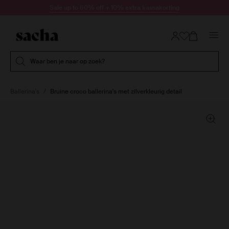
Doorgaan naar artikel
Sale up to 60% off + 10% extra kassakorting
Submit search
Waar ben je naar op zoek?
Ballerina's
Bruine croco ballerina's met zilverkleurig detail