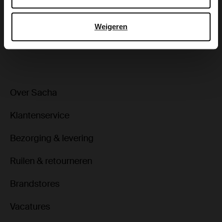
Bezorgen & retour
Weigeren
ga terug
Over Sacha
Klantenservice
Bezorging & levering
Ruilen & retourneren
Brandstores
Vacatures