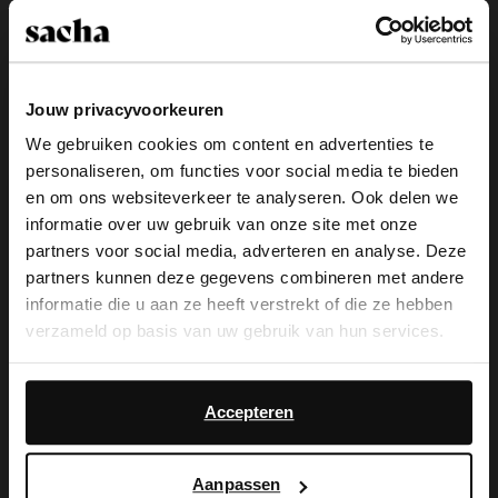
Kies jouw maat
Jouw privacyvoorkeuren
Snelle levering
We gebruiken cookies om content en advertenties te
Achteraf betalen
personaliseren, om functies voor social media te bieden
×
en om ons websiteverkeer te analyseren. Ook delen we
14 dagen bedenktijd
View this website in English?
informatie over uw gebruik van onze site met onze
partners voor social media, adverteren en analyse. Deze
It looks like your language isn't Dutch. Would
Product omschrijving
partners kunnen deze gegevens combineren met andere
you like to switch to English?
informatie die u aan ze heeft verstrekt of die ze hebben
Deze bruine croco ballerina's van Sacha hebben een
verzameld op basis van uw gebruik van hun services.
puntige neus met zilverkleurig detail en een platte hak
Yes, switch to
van 1 cm. Bescherm de flats met de Pure Protect 300
No, stay in Dutch
English
Daarnaast werken wij samen met Google voor
ml.
advertentie- en meetdoeleinden. Meer informatie over
Accepteren
hoe Google uw persoonsgegevens gebruikt, vindt u op
Product details
Google’s pagina over zakelijke veiligheid en privacy
.
Aanpassen