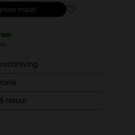
 jouw maat
ijd
schrijving
tails
 retour