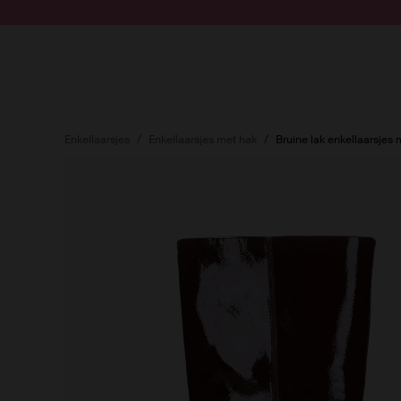
Doorgaan naar artikel
Submit search
Enkellaarsjes
Enkellaarsjes met hak
Bruine lak enkellaarsjes 