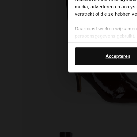
media, adverteren en analys
verstrekt of die ze hebben v
Daarnaast werken wij samen 
persoonsgegevens gebruikt, 
Accepteren