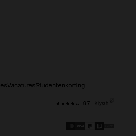
res
Vacatures
Studentenkorting
8.7