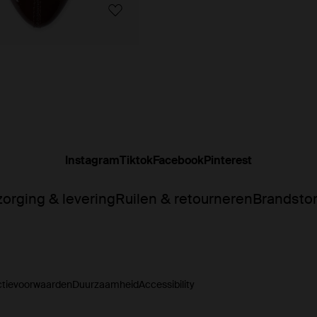
Instagram
Tiktok
Facebook
Pinterest
orging & levering
Ruilen & retourneren
Brandsto
ctievoorwaarden
Duurzaamheid
Accessibility