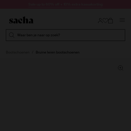
Doorgaan naar artikel
Sale up to 60% off + 10% extra kassakorting
Submit search
Waar ben je naar op zoek?
Bootschoenen
Bruine leren bootschoenen