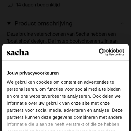
14 dagen bedenktijd
Product omschrijving
Deze bruine veterschoenen van Sacha hebben een
'boat shoe' design. De instap bootschoenen zijn aan
de buiten- en binnenzijde gemaakt van leer. Verzorg
de bruine instappers met de Collonil Carbon Pro
300ml.
Jouw privacyvoorkeuren
Product details
We gebruiken cookies om content en advertenties te
personaliseren, om functies voor social media te bieden
×
Bezorgen & retour
en om ons websiteverkeer te analyseren. Ook delen we
View this website in English?
informatie over uw gebruik van onze site met onze
partners voor social media, adverteren en analyse. Deze
It looks like your language isn't Dutch. Would
ga terug
partners kunnen deze gegevens combineren met andere
you like to switch to English?
informatie die u aan ze heeft verstrekt of die ze hebben