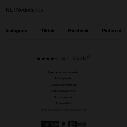
NL | Nederlands
Instagram
Tiktok
Facebook
Pinterest
8.7
Algemene voorwaarden
Privacybeleid
Cookies & veiligheid
Actievoorwaarden
Duurzaamheid
Accessibility
© Sacha 2026 | All rights reserved