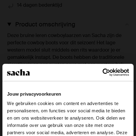
14 dagen bedenktijd
Product omschrijving
Deze bruine leren cowboylaarzen van Sacha zijn de
perfecte cowboy boots voor dit seizoen! Het lage
western model sluit middels een rits waardoor je er
gemakkelijk instapt. De boots hebben de traditionele
sierstiksels en een punten neus met een western hak
van 5 cm hoog. De laarsjes zijn zowel aan de binnen
als buitenzijde gemaakt van leer. De cowboylaarsjes
hebben een schachthoogte van 20 cm en een
schachtomtrek van 34 cm. Maak gebruik van de juiste
Jouw privacyvoorkeuren
onderhoudsproducten!
We gebruiken cookies om content en advertenties te
personaliseren, om functies voor social media te bieden
×
en om ons websiteverkeer te analyseren. Ook delen we
Product details
View this website in English?
informatie over uw gebruik van onze site met onze
partners voor social media, adverteren en analyse. Deze
It looks like your language isn't Dutch. Would