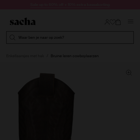
Doorgaan naar artikel
Sale up to 60% off + 10% extra kassakorting
Submit search
Waar ben je naar op zoek?
Enkellaarsjes met hak
Bruine leren cowboylaarzen