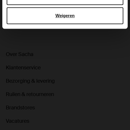
Bezorgen & retour
Weigeren
ga terug
Over Sacha
Klantenservice
Bezorging & levering
Ruilen & retourneren
Brandstores
Vacatures