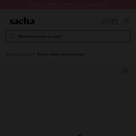
Doorgaan naar artikel
Sale up to 60% off + 10% extra kassakorting
Submit search
Waar ben je naar op zoek?
Bootschoenen
Bruine suède bootschoenen