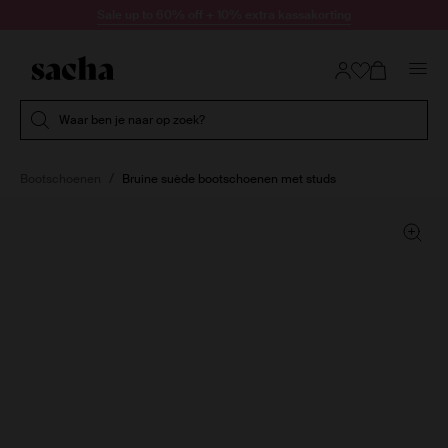
Doorgaan naar artikel
Sale up to 60% off + 10% extra kassakorting
Submit search
Waar ben je naar op zoek?
Bootschoenen
Bruine suède bootschoenen met studs