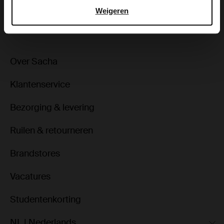
Weigeren
ga terug
Over Sacha
Klantenservice
Bezorging & levering
Ruilen & retourneren
Brandstores
Vacatures
Studentenkorting
NL | Nederlands