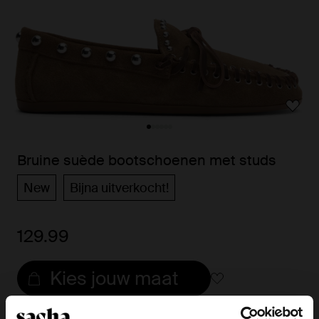
Bruine suède bootschoenen met studs
New
Bijna uitverkocht!
129.99
Kies jouw maat
Snelle levering