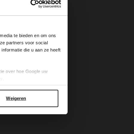
×
 media te bieden en om ons
ze partners voor social
nformatie die u aan ze heeft
tie over hoe Google uw
cy
.
Weigeren