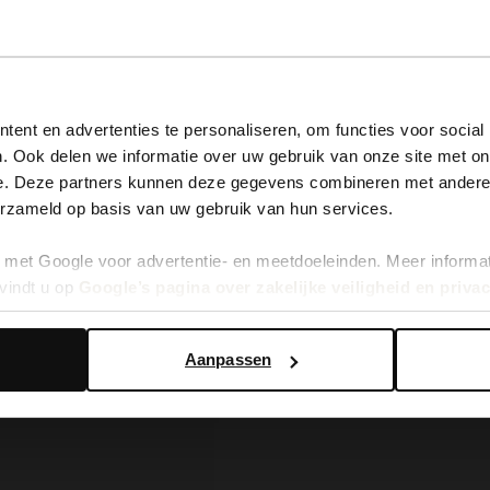
View this website in English?
ent en advertenties te personaliseren, om functies voor social
. Ook delen we informatie over uw gebruik van onze site met on
It looks like your language isn't Dutch. Would you like to
e. Deze partners kunnen deze gegevens combineren met andere i
switch to English?
erzameld op basis van uw gebruik van hun services.
met Google voor advertentie- en meetdoeleinden. Meer informa
Yes, switch to English
No, stay in Dutch
vindt u op
Google’s pagina over zakelijke veiligheid en priva
Aanpassen