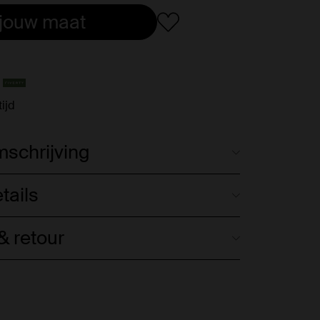
 jouw maat
ijd
schrijving
tails
 retour