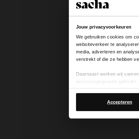
Jouw privacyvoorkeuren
We gebruiken cookies om cont
websiteverkeer te analyseren
media, adverteren en analys
verstrekt of die ze hebben v
Daarnaast werken wij samen 
persoonsgegevens gebruikt, 
Accepteren