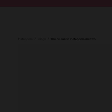
Doorgaan naar artikel
Submit search
Instappers
Clogs
Bruine suède instappers met wol