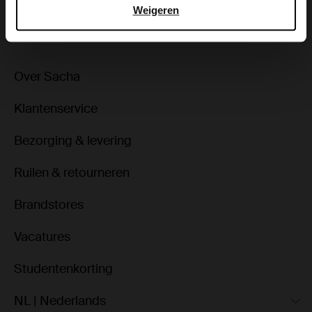
ga terug
Weigeren
Over Sacha
Klantenservice
Bezorging & levering
Ruilen & retourneren
Brandstores
Vacatures
Studentenkorting
NL | Nederlands