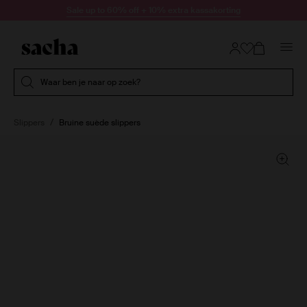
Doorgaan naar artikel
Sale up to 60% off + 10% extra kassakorting
Submit search
Waar ben je naar op zoek?
Slippers
Bruine suède slippers