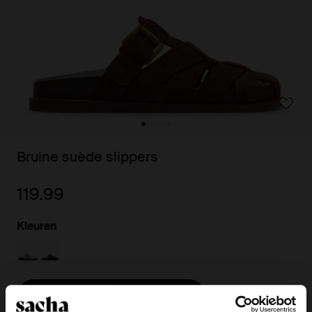
Bruine suède slippers
119.99
Kleuren
Kies jouw maat