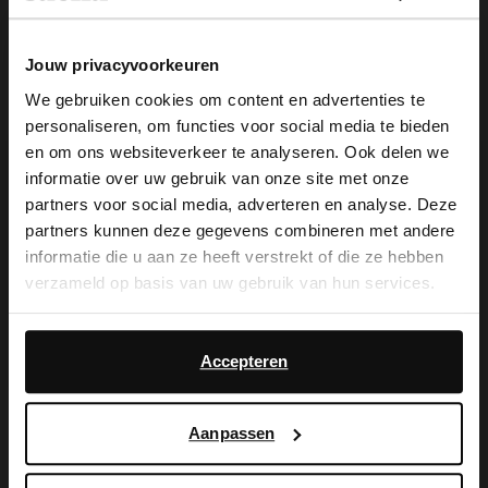
Snelle levering
Jouw privacyvoorkeuren
Achteraf betalen
We gebruiken cookies om content en advertenties te
14 dagen bedenktijd
personaliseren, om functies voor social media te bieden
×
en om ons websiteverkeer te analyseren. Ook delen we
View this website in English?
informatie over uw gebruik van onze site met onze
Product omschrijving
partners voor social media, adverteren en analyse. Deze
It looks like your language isn't Dutch. Would
Bruine slippers met fisherman design van Sacha. De
partners kunnen deze gegevens combineren met andere
you like to switch to English?
slippers hebben een goudkleurige gespsluiting en een
informatie die u aan ze heeft verstrekt of die ze hebben
zooldikte van 3 cm. De buitenzijde is gemaakt van
verzameld op basis van uw gebruik van hun services.
suède en de binnenzijde van leer.
Yes, switch to
No, stay in Dutch
English
Daarnaast werken wij samen met Google voor
advertentie- en meetdoeleinden. Meer informatie over
Accepteren
Product details
hoe Google uw persoonsgegevens gebruikt, vindt u op
Google’s pagina over zakelijke veiligheid en privacy
.
Bezorgen & retour
Aanpassen