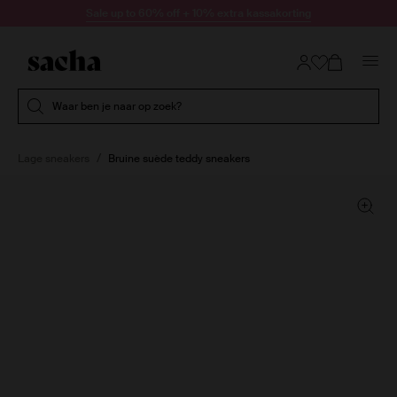
Doorgaan naar artikel
Sale up to 60% off + 10% extra kassakorting
Submit search
Waar ben je naar op zoek?
Lage sneakers
Bruine suède teddy sneakers