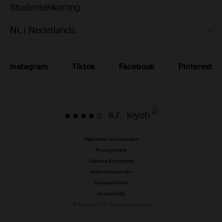
Studentenkorting
NL | Nederlands
Instagram
Tiktok
Facebook
Pinterest
8.7
Algemene voorwaarden
Privacybeleid
Cookies & veiligheid
Actievoorwaarden
Duurzaamheid
Accessibility
© Sacha 2026 | All rights reserved