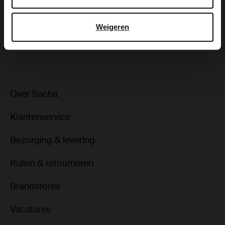
Bezorgen & retour
Weigeren
ga terug
Over Sacha
Klantenservice
Bezorging & levering
Ruilen & retourneren
Brandstores
Vacatures