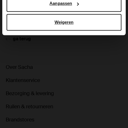
Aanpassen
Product details
Bezorgen & retour
Weigeren
ga terug
Over Sacha
Klantenservice
Bezorging & levering
Ruilen & retourneren
Brandstores