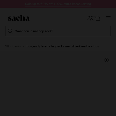
Doorgaan naar artikel
Sale up to 60% off + 10% extra kassakorting
Submit search
Waar ben je naar op zoek?
Slingbacks
Burgundy leren slingbacks met zilverkleurige studs