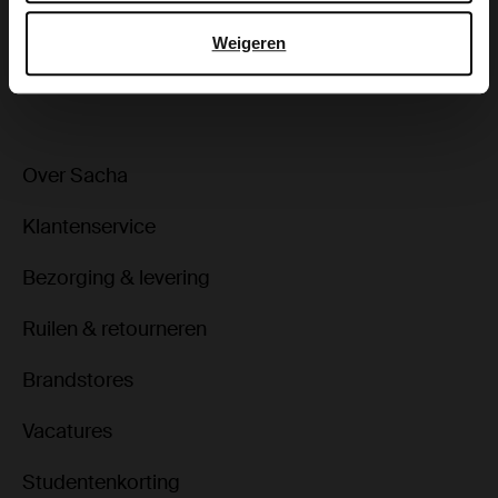
Weigeren
ga terug
Over Sacha
Klantenservice
Bezorging & levering
Ruilen & retourneren
Brandstores
Vacatures
Studentenkorting