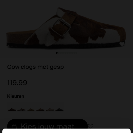
Cow clogs met gesp
119.99
Kleuren
Kies jouw maat