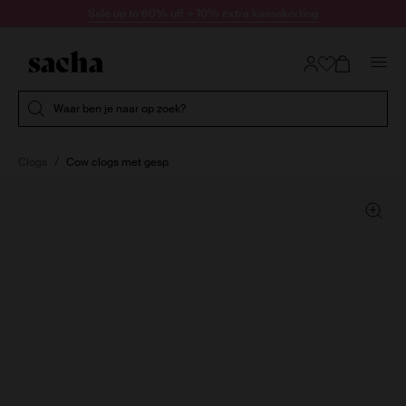
Doorgaan naar artikel
Sale up to 60% off + 10% extra kassakorting
Submit search
Waar ben je naar op zoek?
Clogs
Cow clogs met gesp