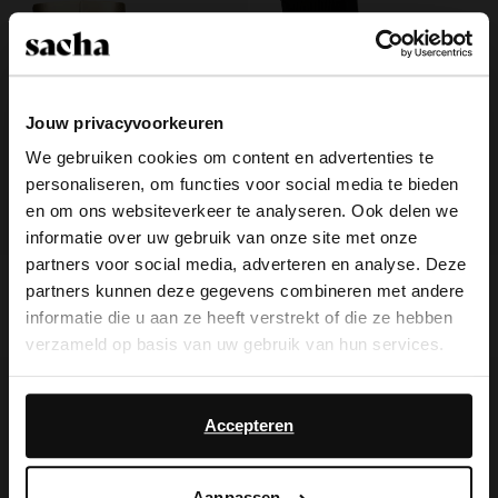
Jouw privacyvoorkeuren
We gebruiken cookies om content en advertenties te
personaliseren, om functies voor social media te bieden
×
en om ons websiteverkeer te analyseren. Ook delen we
View this website in English?
informatie over uw gebruik van onze site met onze
partners voor social media, adverteren en analyse. Deze
It looks like your language isn't Dutch. Would
Gouden enkellaarsjes met blokhak
Zwarte leren chelsea enkellaarsjes
partners kunnen deze gegevens combineren met andere
you like to switch to English?
informatie die u aan ze heeft verstrekt of die ze hebben
36.00
90.00
65.00
130.00
verzameld op basis van uw gebruik van hun services.
Yes, switch to
No, stay in Dutch
English
Daarnaast werken wij samen met Google voor
advertentie- en meetdoeleinden. Meer informatie over
Accepteren
hoe Google uw persoonsgegevens gebruikt, vindt u op
Google’s pagina over zakelijke veiligheid en privacy
.
Aanpassen