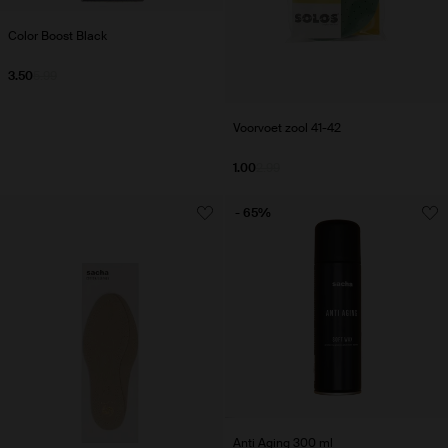
Color Boost Black
3.50
5.99
Voorvoet zool 41-42
1.00
2.99
- 65%
Anti Aging 300 ml