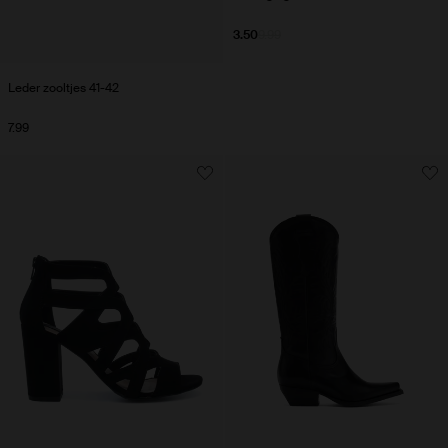
3.50
9.99
Leder zooltjes 41-42
7.99