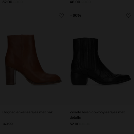
52.00
130.00
48.00
120.00
- 60%
Cognac enkellaarsjes met hak
Zwarte leren cowboylaarsjes met
details
149.99
52.00
130.00