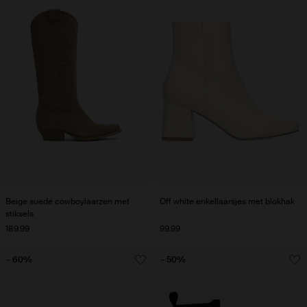
Beige suède cowboylaarzen met
Off white enkellaarsjes met blokhak
stiksels
189.99
99.99
- 60%
- 50%