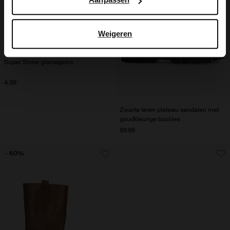
Weigeren
Super Shine glansspons
4.99
Zwarte leren plateau sandalen met
goudkleurige buckles
99.99
- 60%