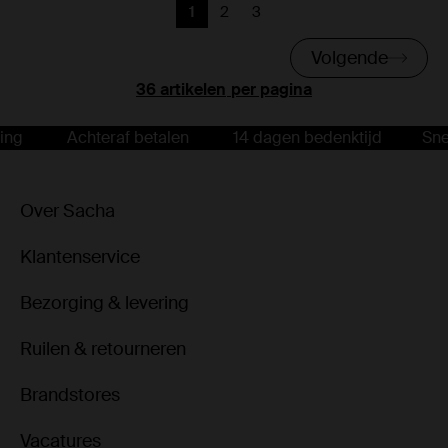
1
2
3
Huidige pagina
Vorige
Vorige
Volgende
per pagina
Achteraf betalen
14 dagen bedenktijd
Snelle l
Over Sacha
Klantenservice
Bezorging & levering
Ruilen & retourneren
Brandstores
Vacatures