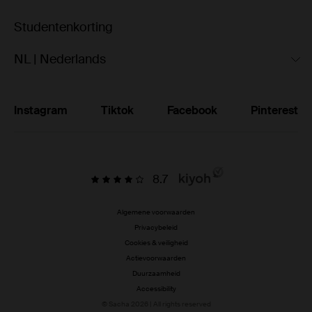
Studentenkorting
NL | Nederlands
Instagram
Tiktok
Facebook
Pinterest
8.7
Algemene voorwaarden
Privacybeleid
Cookies & veiligheid
Actievoorwaarden
Duurzaamheid
Accessibility
© Sacha 2026 | All rights reserved