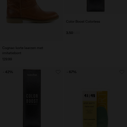
Color Boost Colorless
3.50
5.99
Cognac korte laarzen met
imitatiebont
129.99
- 42%
- 67%