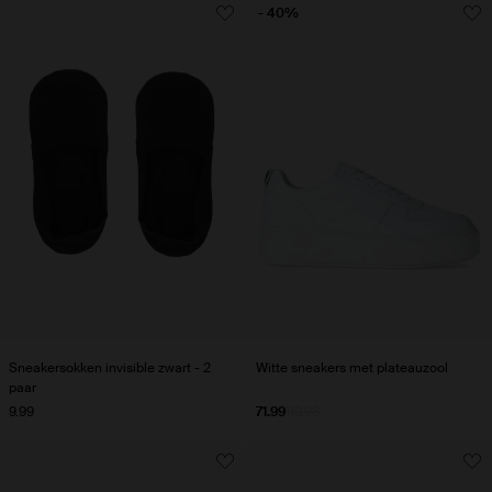
- 40%
Sneakersokken invisible zwart - 2
Witte sneakers met plateauzool
paar
9.99
71.99
119.98