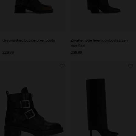
Greywashed buckle biker boots
Zwarte hoge leren cowboylaarzen
met flap
229.99
239.99