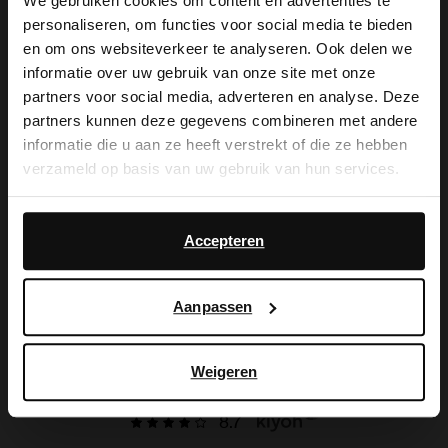
We gebruiken cookies om content en advertenties te
Bezorging & levering
personaliseren, om functies voor social media te bieden
×
en om ons websiteverkeer te analyseren. Ook delen we
View this website in English?
Ruilen & retourneren
informatie over uw gebruik van onze site met onze
partners voor social media, adverteren en analyse. Deze
It looks like your language isn't Dutch. Would
Brandstores
partners kunnen deze gegevens combineren met andere
you like to switch to English?
informatie die u aan ze heeft verstrekt of die ze hebben
Vacatures
verzameld op basis van uw gebruik van hun services.
Yes, switch to
Studentenkorting
No, stay in Dutch
English
Daarnaast werken wij samen met Google voor
advertentie- en meetdoeleinden. Meer informatie over
Accepteren
NL | Nederlands
hoe Google uw persoonsgegevens gebruikt, vindt u op
Google’s pagina over zakelijke veiligheid en privacy
.
Aanpassen
Instagram
Tiktok
Facebook
Pinterest
Weigeren
8.7