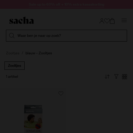
Doorgaan naar artikel
Sale up to 60% off + 10% extra kassakorting
Submit search
Waar ben je naar op zoek?
Zooltjes
blauw - Zooltjes
Zooltjes
1 artikel