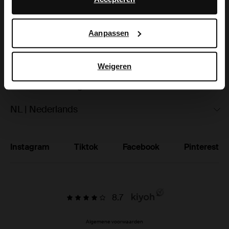
hoe Google uw persoonsgegevens gebruikt, vindt u op
Ruilen & retourneren
Google’s pagina over zakelijke veiligheid en privacy
.
Aanpassen
Brandstores
Vacatures
Weigeren
Studentenkorting
NL | Nederlands
Instagram
Tiktok
Facebook
Pinterest
8.7
Algemene voorwaarden