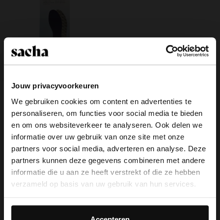
Jouw privacyvoorkeuren
Sensation zooltjes
We gebruiken cookies om content en advertenties te
10.99
personaliseren, om functies voor social media te bieden
×
en om ons websiteverkeer te analyseren. Ook delen we
View this website in English?
informatie over uw gebruik van onze site met onze
partners voor social media, adverteren en analyse. Deze
It looks like your language isn't Dutch. Would
partners kunnen deze gegevens combineren met andere
you like to switch to English?
Over Sacha
informatie die u aan ze heeft verstrekt of die ze hebben
verzameld op basis van uw gebruik van hun services.
Klantenservice
Yes, switch to
No, stay in Dutch
English
Daarnaast werken wij samen met Google voor
Bezorging & levering
advertentie- en meetdoeleinden. Meer informatie over
Accepteren