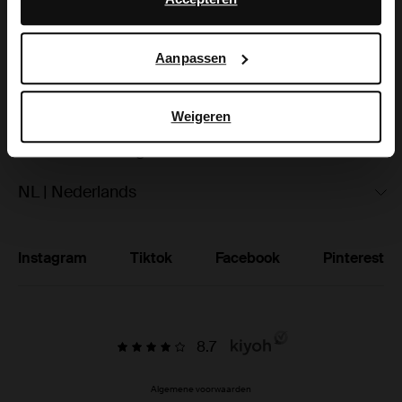
hoe Google uw persoonsgegevens gebruikt, vindt u op
Ruilen & retourneren
Google’s pagina over zakelijke veiligheid en privacy
.
Aanpassen
Brandstores
Vacatures
Weigeren
Studentenkorting
NL | Nederlands
Instagram
Tiktok
Facebook
Pinterest
8.7
Algemene voorwaarden