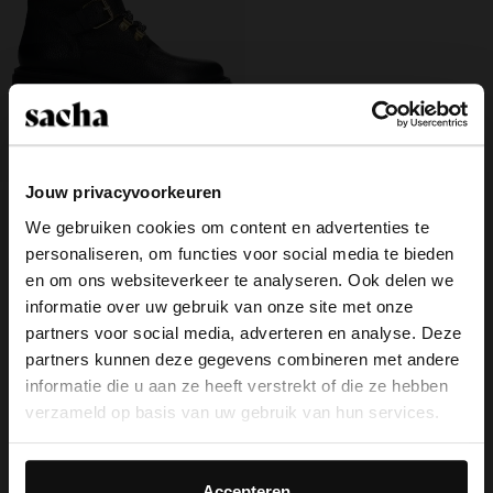
Jouw privacyvoorkeuren
Zwarte leren veterlaarsjes met
We gebruiken cookies om content en advertenties te
imitatie wol
52.00
130.00
personaliseren, om functies voor social media te bieden
×
en om ons websiteverkeer te analyseren. Ook delen we
View this website in English?
informatie over uw gebruik van onze site met onze
partners voor social media, adverteren en analyse. Deze
It looks like your language isn't Dutch. Would
partners kunnen deze gegevens combineren met andere
you like to switch to English?
Over Sacha
informatie die u aan ze heeft verstrekt of die ze hebben
verzameld op basis van uw gebruik van hun services.
Klantenservice
Yes, switch to
No, stay in Dutch
English
Daarnaast werken wij samen met Google voor
Bezorging & levering
advertentie- en meetdoeleinden. Meer informatie over
Accepteren