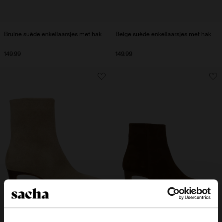
Bruine suède enkellaarsjes met hak
Beige suède enkellaarsjes met hak
149.99
149.99