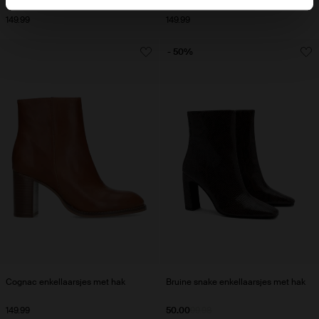
149.99
149.99
- 50%
Cognac enkellaarsjes met hak
Bruine snake enkellaarsjes met hak
149.99
50.00
99.98