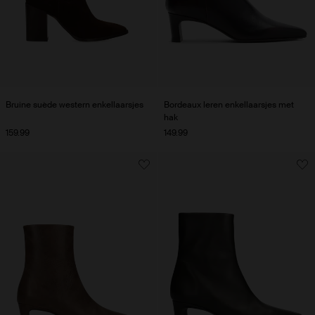
Bruine suède western enkellaarsjes
Bordeaux leren enkellaarsjes met
hak
159.99
149.99