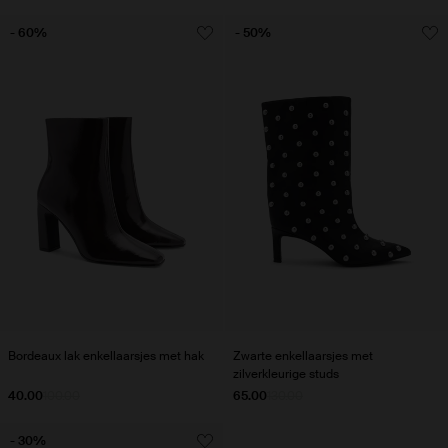
- 60%
- 50%
Bordeaux lak enkellaarsjes met hak
Zwarte enkellaarsjes met
zilverkleurige studs
40.00
100.00
65.00
130.00
- 30%