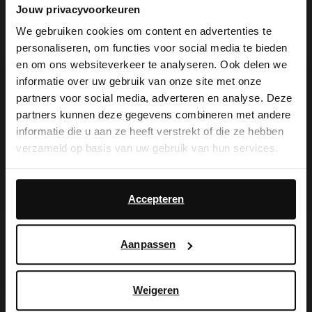
Jouw privacyvoorkeuren
Beige suède enkellaarsjes met hak
Bruine suède enkellaarsjes met hak
We gebruiken cookies om content en advertenties te
personaliseren, om functies voor social media te bieden
149.99
149.99
×
en om ons websiteverkeer te analyseren. Ook delen we
View this website in English?
informatie over uw gebruik van onze site met onze
partners voor social media, adverteren en analyse. Deze
It looks like your language isn't Dutch. Would
partners kunnen deze gegevens combineren met andere
you like to switch to English?
informatie die u aan ze heeft verstrekt of die ze hebben
verzameld op basis van uw gebruik van hun services.
Yes, switch to
No, stay in Dutch
English
Daarnaast werken wij samen met Google voor
advertentie- en meetdoeleinden. Meer informatie over
Accepteren
hoe Google uw persoonsgegevens gebruikt, vindt u op
Google’s pagina over zakelijke veiligheid en privacy
.
Aanpassen
Weigeren
Zwarte leren enkellaarsjes met hak
Cow print enkellaarsjes met hak