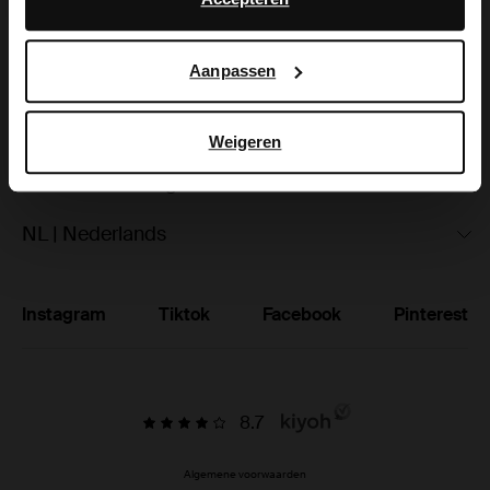
hoe Google uw persoonsgegevens gebruikt, vindt u op
Ruilen & retourneren
Google’s pagina over zakelijke veiligheid en privacy
.
Aanpassen
Brandstores
Vacatures
Weigeren
Studentenkorting
NL | Nederlands
Instagram
Tiktok
Facebook
Pinterest
8.7
Algemene voorwaarden