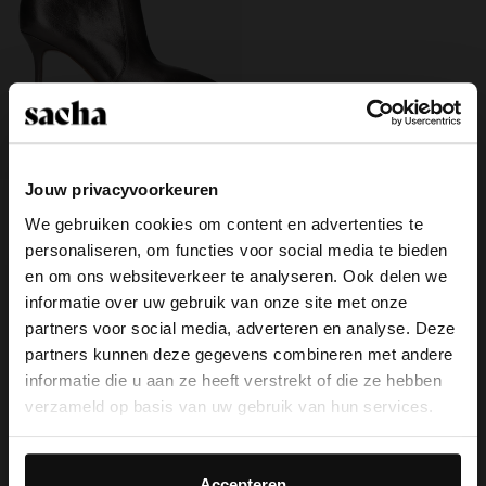
Jouw privacyvoorkeuren
Zilveren metallic enkellaarsjes met
We gebruiken cookies om content en advertenties te
hak
75.00
150.00
personaliseren, om functies voor social media te bieden
×
en om ons websiteverkeer te analyseren. Ook delen we
View this website in English?
informatie over uw gebruik van onze site met onze
partners voor social media, adverteren en analyse. Deze
It looks like your language isn't Dutch. Would
partners kunnen deze gegevens combineren met andere
you like to switch to English?
Over Sacha
informatie die u aan ze heeft verstrekt of die ze hebben
verzameld op basis van uw gebruik van hun services.
Klantenservice
Yes, switch to
No, stay in Dutch
English
Daarnaast werken wij samen met Google voor
Bezorging & levering
advertentie- en meetdoeleinden. Meer informatie over
Accepteren