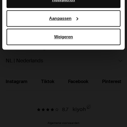
hoe Google uw persoonsgegevens gebruikt, vindt u op
Ruilen & retourneren
Google’s pagina over zakelijke veiligheid en privacy
.
Aanpassen
Brandstores
Vacatures
Weigeren
Studentenkorting
NL | Nederlands
Instagram
Tiktok
Facebook
Pinterest
8.7
Algemene voorwaarden