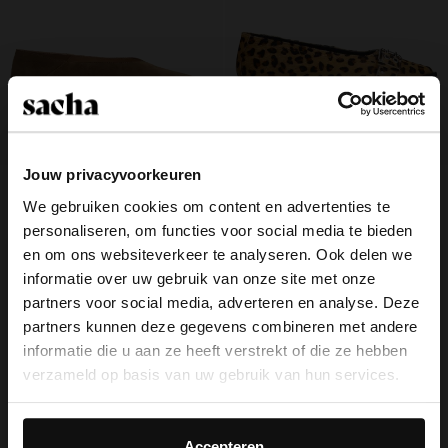
Jouw privacyvoorkeuren
Beige suède ballerina's
Leopard buckle ballerina's
We gebruiken cookies om content en advertenties te
109.99
44.00
110.00
personaliseren, om functies voor social media te bieden
×
en om ons websiteverkeer te analyseren. Ook delen we
View this website in English?
informatie over uw gebruik van onze site met onze
partners voor social media, adverteren en analyse. Deze
It looks like your language isn't Dutch. Would
partners kunnen deze gegevens combineren met andere
you like to switch to English?
Over Sacha
informatie die u aan ze heeft verstrekt of die ze hebben
verzameld op basis van uw gebruik van hun services.
Klantenservice
Yes, switch to
No, stay in Dutch
English
Daarnaast werken wij samen met Google voor
Bezorging & levering
advertentie- en meetdoeleinden. Meer informatie over
Accepteren