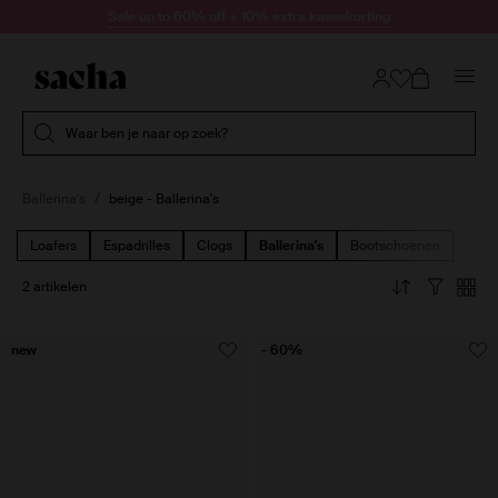
Doorgaan naar artikel
Sale up to 60% off + 10% extra kassakorting
Submit search
Waar ben je naar op zoek?
Ballerina's
beige - Ballerina's
Loafers
Espadrilles
Clogs
Ballerina's
Bootschoenen
2 artikelen
new
- 60%