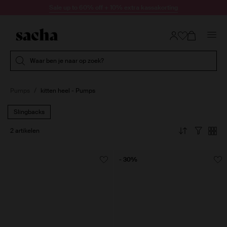
Doorgaan naar artikel
Sale up to 60% off + 10% extra kassakorting
Submit search
Waar ben je naar op zoek?
Pumps
kitten heel - Pumps
Slingbacks
2 artikelen
- 30%