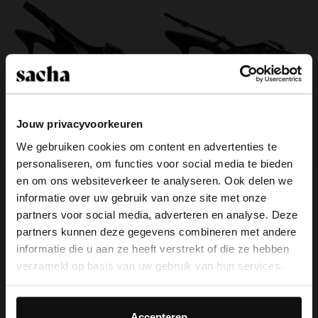
Jouw privacyvoorkeuren
Burgundy buckle slingbacks
Zwarte buckle slingbacks met kitten
We gebruiken cookies om content en advertenties te
heel
79.99
69.99
99.99
personaliseren, om functies voor social media te bieden
×
en om ons websiteverkeer te analyseren. Ook delen we
View this website in English?
informatie over uw gebruik van onze site met onze
partners voor social media, adverteren en analyse. Deze
It looks like your language isn't Dutch. Would
partners kunnen deze gegevens combineren met andere
you like to switch to English?
Over Sacha
informatie die u aan ze heeft verstrekt of die ze hebben
verzameld op basis van uw gebruik van hun services.
Klantenservice
Yes, switch to
No, stay in Dutch
English
Daarnaast werken wij samen met Google voor
Bezorging & levering
advertentie- en meetdoeleinden. Meer informatie over
Accepteren