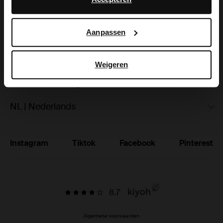
hoe Google uw persoonsgegevens gebruikt, vindt u op
Ruilen & retourneren
Google’s pagina over zakelijke veiligheid en privacy
.
Aanpassen
Brandstores
Vacatures
Weigeren
Studentenkorting
NL | Nederlands
Instagram
Tiktok
Facebook
Pinterest
8.7
Algemene voorwaarden