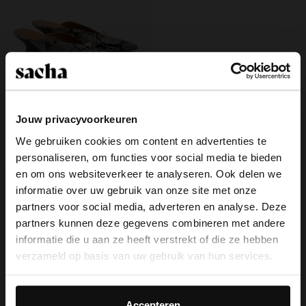
Jouw privacyvoorkeuren
Snake muiltjes met sleehak
We gebruiken cookies om content en advertenties te
35.00
69.99
personaliseren, om functies voor social media te bieden
×
en om ons websiteverkeer te analyseren. Ook delen we
View this website in English?
informatie over uw gebruik van onze site met onze
partners voor social media, adverteren en analyse. Deze
It looks like your language isn't Dutch. Would
partners kunnen deze gegevens combineren met andere
you like to switch to English?
Over Sacha
informatie die u aan ze heeft verstrekt of die ze hebben
verzameld op basis van uw gebruik van hun services.
Klantenservice
Yes, switch to
No, stay in Dutch
English
Daarnaast werken wij samen met Google voor
Bezorging & levering
advertentie- en meetdoeleinden. Meer informatie over
Accepteren