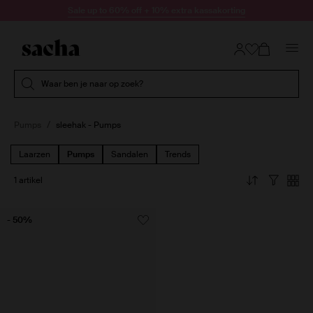
Doorgaan naar artikel
Sale up to 60% off + 10% extra kassakorting
Submit search
Waar ben je naar op zoek?
Pumps
sleehak - Pumps
Laarzen
Pumps
Sandalen
Trends
1 artikel
- 50%