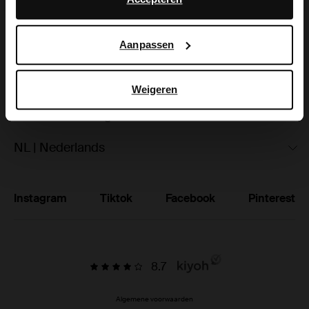
hoe Google uw persoonsgegevens gebruikt, vindt u op
Ruilen & retourneren
Google’s pagina over zakelijke veiligheid en privacy
.
Aanpassen
Brandstores
Vacatures
Weigeren
Studentenkorting
NL | Nederlands
Instagram
Tiktok
Facebook
Pinterest
8.7
Algemene voorwaarden