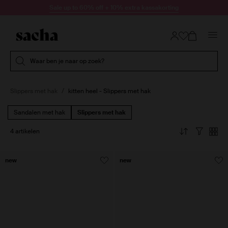
Doorgaan naar artikel
Sale up to 60% off + 10% extra kassakorting
Submit search
Waar ben je naar op zoek?
Slippers met hak
kitten heel - Slippers met hak
Sandalen met hak
Slippers met hak
4 artikelen
new
new