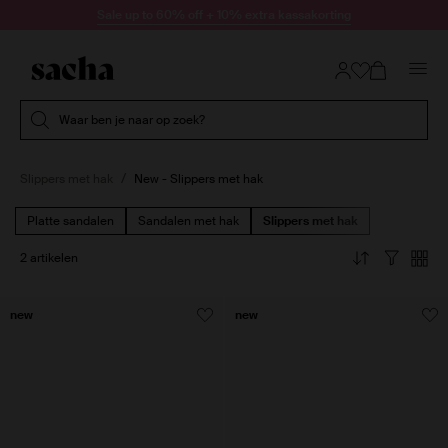
Doorgaan naar artikel
Sale up to 60% off + 10% extra kassakorting
Submit search
Waar ben je naar op zoek?
Slippers met hak
New - Slippers met hak
Platte sandalen
Sandalen met hak
Slippers met hak
2 artikelen
new
new