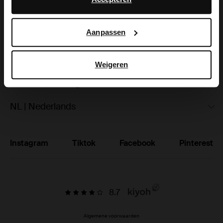
hoe Google uw persoonsgegevens gebruikt, vindt u op
Ruilen & retourneren
Google’s pagina over zakelijke veiligheid en privacy
.
Aanpassen
Brandstores
Vacatures
Weigeren
Studentenkorting
NL | Nederlands
Instagram
Tiktok
Facebook
Pinterest
8.7
Algemene voorwaarden