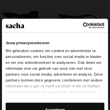
Jouw privacyvoorkeuren
Bruine suède muiltjes met hak
Bruine leren muiltjes met hak
We gebruiken cookies om content en advertenties te
99.99
69.99
personaliseren, om functies voor social media te bieden
×
en om ons websiteverkeer te analyseren. Ook delen we
View this website in English?
informatie over uw gebruik van onze site met onze
partners voor social media, adverteren en analyse. Deze
It looks like your language isn't Dutch. Would
partners kunnen deze gegevens combineren met andere
you like to switch to English?
Over Sacha
informatie die u aan ze heeft verstrekt of die ze hebben
verzameld op basis van uw gebruik van hun services.
Klantenservice
Yes, switch to
No, stay in Dutch
English
Daarnaast werken wij samen met Google voor
Bezorging & levering
advertentie- en meetdoeleinden. Meer informatie over
Accepteren