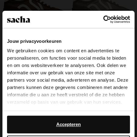
Jouw privacyvoorkeuren
Donkerbruine suède sneakers
Groene suède sneakers
We gebruiken cookies om content en advertenties te
personaliseren, om functies voor social media te bieden
119.99
119.99
×
en om ons websiteverkeer te analyseren. Ook delen we
View this website in English?
new
new
informatie over uw gebruik van onze site met onze
partners voor social media, adverteren en analyse. Deze
It looks like your language isn't Dutch. Would
partners kunnen deze gegevens combineren met andere
you like to switch to English?
informatie die u aan ze heeft verstrekt of die ze hebben
verzameld op basis van uw gebruik van hun services.
Yes, switch to
No, stay in Dutch
English
Daarnaast werken wij samen met Google voor
advertentie- en meetdoeleinden. Meer informatie over
Accepteren
hoe Google uw persoonsgegevens gebruikt, vindt u op