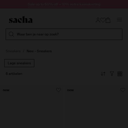
Doorgaan naar artikel
Sale up to 60% off + 10% extra kassakorting
Submit search
Waar ben je naar op zoek?
Sneakers
New - Sneakers
Lage sneakers
6 artikelen
new
new