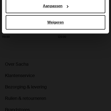
Google’s pagina over zakelijke veiligheid en privacy
.
Aanpassen
Weigeren
Rode suède sneakers
Bruine leren croco sneakers
119.99
129.99
Over Sacha
Klantenservice
Bezorging & levering
Ruilen & retourneren
Brandstores