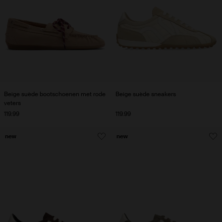
Beige suède bootschoenen met rode
Beige suède sneakers
veters
119.99
119.99
new
new