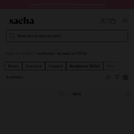
Doorgaan naar artikel
Sale up to 60% off + 10% extra kassakorting
Submit search
Waar ben je naar op zoek?
Seen on TikTok
multicolor - As seen on TikTok
Brown
Cow print
Leopard
As seen on TikTok
Party
4 artikelen
- 40%