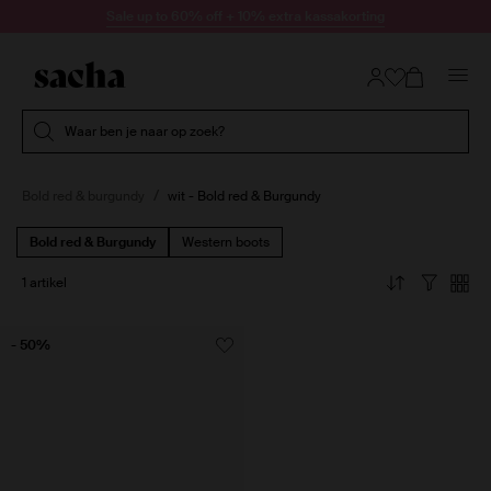
Doorgaan naar artikel
Sale up to 60% off + 10% extra kassakorting
Submit search
Waar ben je naar op zoek?
Bold red & burgundy
wit - Bold red & Burgundy
Bold red & Burgundy
Western boots
1 artikel
- 50%