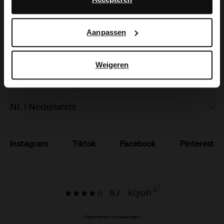
hoe Google uw persoonsgegevens gebruikt, vindt u op
Ruilen & retourneren
Google’s pagina over zakelijke veiligheid en privacy
.
Aanpassen
Brandstores
Vacatures
Weigeren
Studentenkorting
NL | Nederlands
Instagram
Tiktok
Facebook
Pinterest
8.7
Algemene voorwaarden