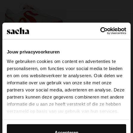
Jouw privacyvoorkeuren
Witte suède sneakers met rode
We gebruiken cookies om content en advertenties te
details
60.00
120.00
personaliseren, om functies voor social media te bieden
×
en om ons websiteverkeer te analyseren. Ook delen we
View this website in English?
informatie over uw gebruik van onze site met onze
partners voor social media, adverteren en analyse. Deze
It looks like your language isn't Dutch. Would
partners kunnen deze gegevens combineren met andere
you like to switch to English?
Over Sacha
informatie die u aan ze heeft verstrekt of die ze hebben
verzameld op basis van uw gebruik van hun services.
Klantenservice
Yes, switch to
No, stay in Dutch
English
Daarnaast werken wij samen met Google voor
Bezorging & levering
advertentie- en meetdoeleinden. Meer informatie over
Accepteren