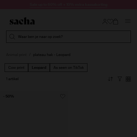
Doorgaan naar artikel
Sale up to 60% off + 10% extra kassakorting
Submit search
Waar ben je naar op zoek?
Animal print
plateau hak - Leopard
Cow print
Leopard
As seen on TikTok
1 artikel
- 50%