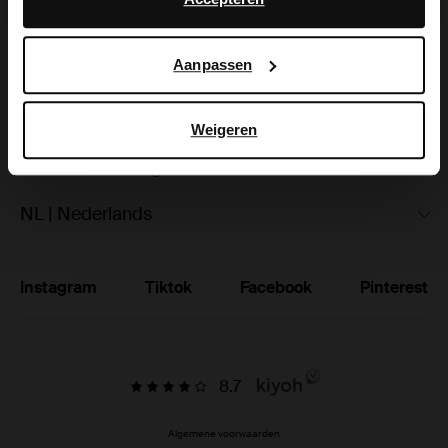
hoe Google uw persoonsgegevens gebruikt, vindt u op
Ruilen & retourneren
Google’s pagina over zakelijke veiligheid en privacy
.
Aanpassen
Brandstores
Vacatures
Weigeren
Studentenkorting
NL | Nederlands
Instagram
Tiktok
Facebook
Pinterest
8.7
Algemene voorwaarden