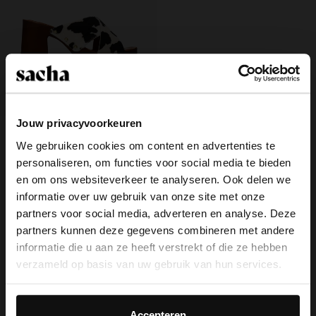
Jouw privacyvoorkeuren
Cow print leren muiltjes met plateau
We gebruiken cookies om content en advertenties te
hak
45.00
89.98
personaliseren, om functies voor social media te bieden
×
en om ons websiteverkeer te analyseren. Ook delen we
View this website in English?
informatie over uw gebruik van onze site met onze
partners voor social media, adverteren en analyse. Deze
It looks like your language isn't Dutch. Would
partners kunnen deze gegevens combineren met andere
you like to switch to English?
Over Sacha
informatie die u aan ze heeft verstrekt of die ze hebben
verzameld op basis van uw gebruik van hun services.
Klantenservice
Yes, switch to
No, stay in Dutch
English
Daarnaast werken wij samen met Google voor
Bezorging & levering
advertentie- en meetdoeleinden. Meer informatie over
Accepteren