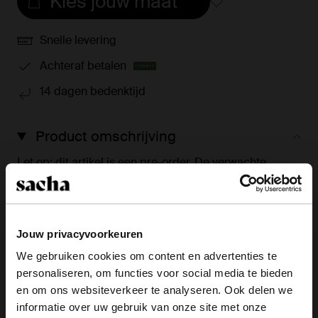
Kies jouw maat
Snelle levering
Achteraf betalen
14 dagen bedenktijd
Product omschrijving
Let op: dit artikel is een pre-order. De verwachte
levertijd is eind maart. Deze donkerbruine suède
sneakers met dubbele veters van Sacha hebben een
bruine platte zool van 1 cm. Hiernaast hebben de
sneakers een extra paar extra veters voor een
Jouw privacyvoorkeuren
afwisselend effect. De buitenzijde is gemaakt van
We gebruiken cookies om content en advertenties te
suède en de binnenzijde van leer. Verzorg de sneakers
personaliseren, om functies voor social media te bieden
met de Collonil Carbon Pro.
×
en om ons websiteverkeer te analyseren. Ook delen we
View this website in English?
informatie over uw gebruik van onze site met onze