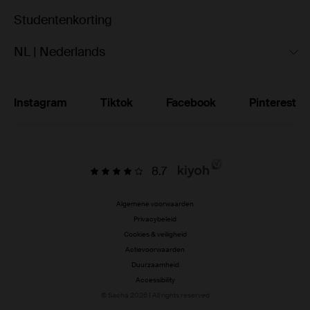
Studentenkorting
NL | Nederlands
Instagram
Tiktok
Facebook
Pinterest
8.7
Algemene voorwaarden
Privacybeleid
Cookies & veiligheid
Actievoorwaarden
Duurzaamheid
Accessibility
© Sacha 2026 | All rights reserved