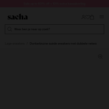
Doorgaan naar artikel
Sale up to 60% off + 10% extra kassakorting
Submit search
Waar ben je naar op zoek?
Lage sneakers
Donkerbruine suède sneakers met dubbele veters