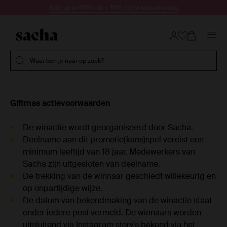
Doorgaan naar artikel
Sale up to 60% off + 10% extra kassakorting
Submit search
Waar ben je naar op zoek?
Giftmas actievoorwaarden
De winactie wordt georganiseerd door Sacha.
Deelname aan dit promotie(kans)spel vereist een
minimum leeftijd van 18 jaar. Medewerkers van
Sacha zijn uitgesloten van deelname.
De trekking van de winnaar geschiedt willekeurig en
op onpartijdige wijze.
De datum van bekendmaking van de winactie staat
onder iedere post vermeld. De winnaars worden
uitsluitend via Instagram story's bekend via het