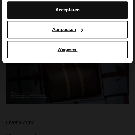
English
Daarnaast werken wij samen met Google voor
De voucher dient in één keer besteed te worden.
advertentie- en meetdoeleinden. Meer informatie over
Accepteren
Shopping money is niet inwisselbaar voor cash en is
hoe Google uw persoonsgegevens gebruikt, vindt u op
niet overdraagbaar.
Google’s pagina over zakelijke veiligheid en privacy
.
Prijzen zijn niet inwisselbaar voor geld of andere
Aanpassen
goederen.
Weigeren
Over Sacha