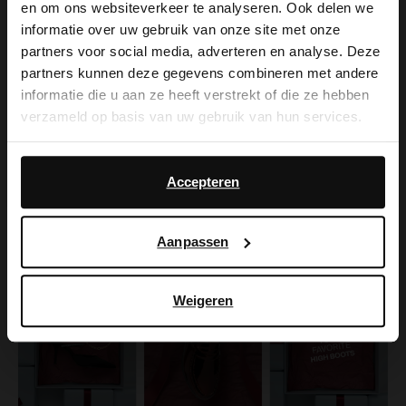
×
en om ons websiteverkeer te analyseren. Ook delen we
View this website in English?
informatie over uw gebruik van onze site met onze
partners voor social media, adverteren en analyse. Deze
It looks like your language isn't Dutch. Would
partners kunnen deze gegevens combineren met andere
you like to switch to English?
informatie die u aan ze heeft verstrekt of die ze hebben
verzameld op basis van uw gebruik van hun services.
Yes, switch to
No, stay in Dutch
English
Daarnaast werken wij samen met Google voor
advertentie- en meetdoeleinden. Meer informatie over
Accepteren
hoe Google uw persoonsgegevens gebruikt, vindt u op
Google’s pagina over zakelijke veiligheid en privacy
.
Aanpassen
Weigeren