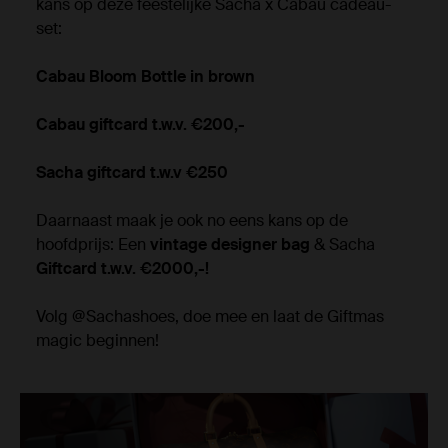
kans op deze feestelijke Sacha x Cabau cadeau-
set:
Cabau Bloom Bottle in brown
Cabau giftcard t.w.v. €200,-
Sacha giftcard t.w.v €250
Daarnaast maak je ook no eens kans op de
hoofdprijs: Een
vintage designer bag
& Sacha
Giftcard t.w.v. €2000,-!
Volg @Sachashoes, doe mee en laat de Giftmas
magic beginnen!