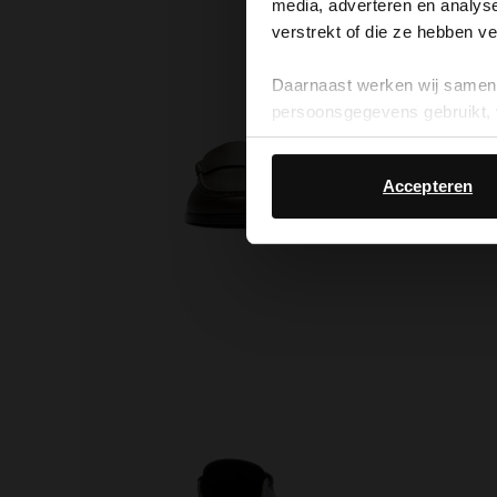
media, adverteren en analys
verstrekt of die ze hebben v
Daarnaast werken wij samen 
persoonsgegevens gebruikt, 
Accepteren