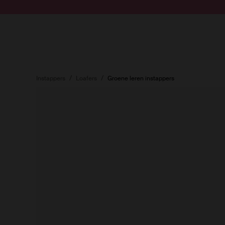
Doorgaan naar artikel
Submit search
Instappers
Loafers
Groene leren instappers