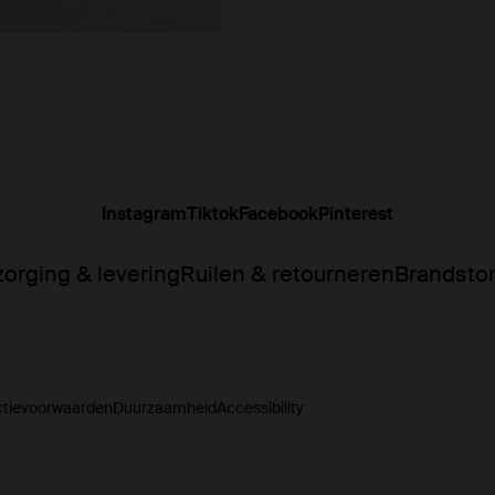
Instagram
Tiktok
Facebook
Pinterest
orging & levering
Ruilen & retourneren
Brandsto
ctievoorwaarden
Duurzaamheid
Accessibility