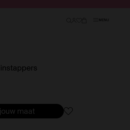
Sluiten
MENU
 instappers
 jouw maat