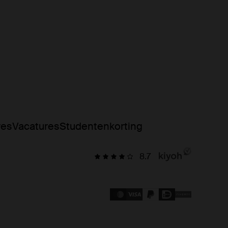
res
Vacatures
Studentenkorting
8.7