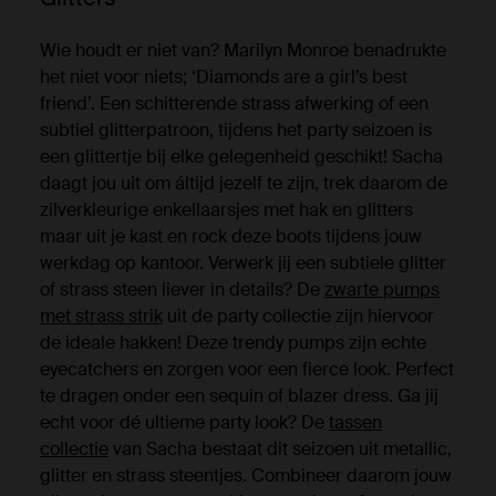
Wie houdt er niet van? Marilyn Monroe benadrukte
het niet voor niets; ‘Diamonds are a girl’s best
friend’. Een schitterende strass afwerking of een
subtiel glitterpatroon, tijdens het party seizoen is
een glittertje bij elke gelegenheid geschikt! Sacha
daagt jou uit om áltijd jezelf te zijn, trek daarom de
zilverkleurige enkellaarsjes met hak en glitters
maar uit je kast en rock deze boots tijdens jouw
werkdag op kantoor. Verwerk jij een subtiele glitter
of strass steen liever in details? De
zwarte pumps
met strass strik
uit de party collectie zijn hiervoor
de ideale hakken! Deze trendy pumps zijn echte
eyecatchers en zorgen voor een fierce look. Perfect
te dragen onder een sequin of blazer dress. Ga jij
echt voor dé ultieme party look? De
tassen
collectie
van Sacha bestaat dit seizoen uit metallic,
glitter en strass steentjes. Combineer daarom jouw