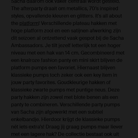
Sacha daarom ook vaker centraal wordt gesteld.
The afterparty draait om metallics, 70’s inspired
styles, opvallende kleuren en glitters. It’s all about
the
platform
! Verschillende plateau hakken met
hoge platform zool en een satijnen afwerking zijn
dit seizoen al ontzettend vaak gespot bij de Sacha
Ambassadors. Je tilt jezelf letterlijk tot een hoger
niveau met een hak van 14 cm. Gecombineerd met
een knalroze fashion panty en mini skirt blijven de
platform pumps een favoriet. Hiernaast blijven
klassieke pumps toch zeker ook een key item in
jouw party favorites. Goudkleurige hakken of
klassieke zwarte pumps met puntige neus. Deze
party hakken zijn zowel met blote benen als een
panty te combineren. Verschillende party pumps
van Sacha zijn afgewerkt met een subtiel
enkelbandje. Hierdoor krijgt de klassieke pumps
nét iets extra’s! Draag jij graag pumps maar liever
met een lagere hak? De collectie bestaat ook uit