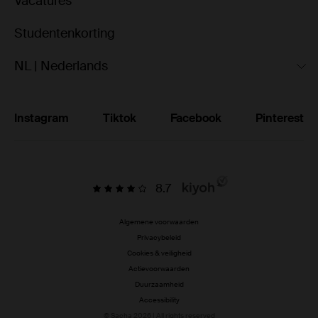
Vacatures
Studentenkorting
NL | Nederlands
Instagram
Tiktok
Facebook
Pinterest
8.7
Algemene voorwaarden
Privacybeleid
Cookies & veiligheid
Actievoorwaarden
Duurzaamheid
Accessibility
© Sacha 2026 | All rights reserved