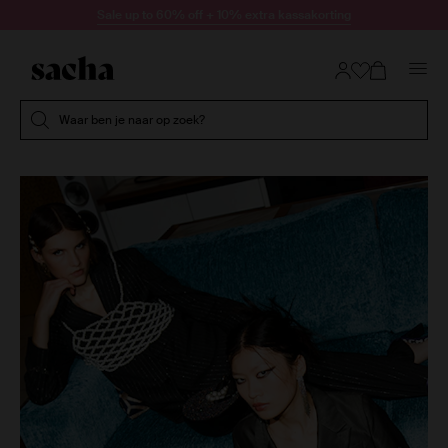
Doorgaan naar artikel
Sale up to 60% off + 10% extra kassakorting
Submit search
Waar ben je naar op zoek?