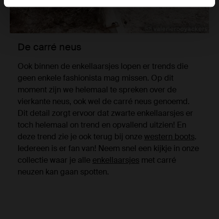
De carré neus
Ook binnen de enkellaarsjes lopen er trends die
geen enkele fashionista mag missen. Op dit
moment zijn we helemaal te spreken over de
vierkante neus, ook wel de carré neus genoemd.
Dit detail zorgt ervoor dat zwarte enkellaarsjes er
toch helemaal on trend en opvallend uitzien! En
deze trend zie je ook terug bij onze
western boots
.
Iedereen is er fan van! Neem snel een kijkje in onze
collectie waar je alle
enkellaarsjes
met carré
neuzen kan gaan spotten.