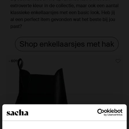
extroverte kleur in de collectie, maar ook een aantal
klassieke enkellaarsjes met een basic look. Heb jij
al een perfect item gevonden wat het beste bij jou
past?
Shop enkellaarsjes met hak
- 60%