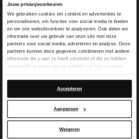
Jouw privacyvoorkeuren
We gebruiken cookies om content en advertenties te
personaliseren, om functies voor social media te bieden
×
en om ons websiteverkeer te analyseren. Ook delen we
View this website in English?
informatie over uw gebruik van onze site met onze
partners voor social media, adverteren en analyse. Deze
It looks like your language isn't Dutch. Would
partners kunnen deze gegevens combineren met andere
you like to switch to English?
Zwarte enkellaarsjes met hak
informatie die u aan ze heeft verstrekt of die ze hebben
verzameld op basis van uw gebruik van hun services.
48.00
120.00
Yes, switch to
No, stay in Dutch
English
Daarnaast werken wij samen met Google voor
advertentie- en meetdoeleinden. Meer informatie over
Accepteren
hoe Google uw persoonsgegevens gebruikt, vindt u op
Google’s pagina over zakelijke veiligheid en privacy
.
Aanpassen
Weigeren