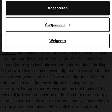
English
Daarnaast werken wij samen met Google voor advertentie-
en meetdoeleinden. Meer informatie over hoe Google uw
Accepteren
persoonsgegevens gebruikt, vindt u op
Google’s pagina
over zakelijke veiligheid en privacy
.
Aanpassen
Strappy sandals all-day, everyday
Weigeren
Helemaal hot deze zomer zijn de
strappy
sandals:
minimalistische sandalen met vaak een klein hakje
en dunne bandjes die je voeten versieren. Deze sierlijke
schoentjes zorgen instantly voor een charmante uitstraling.
Het ontwerp is misschien eenvoudig, maar deze sandaaltjes
zijn verreweg van saai. Ze zijn zo veelzijdig dat ze bij ieder
outfit passen en altijd een verfijnde finishing touch
verzorgen. Draag ze onder een pantalon met blouse of bij
een midi jurk voor een chique outfit. Combineer de strappy
sandals voor een leuk contrast onder slouchy jeans met een
strappy top en een blazer. Welke stijl je ook kiest, met