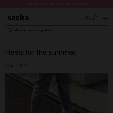
Doorgaan naar artikel
Sale up to 60% off + 10% extra kassakorting
Submit search
Waar ben je naar op zoek?
Heels for the summer.
02 juni 2021