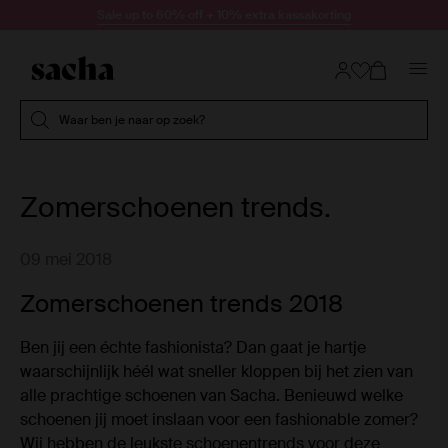
Doorgaan naar artikel
Sale up to 60% off + 10% extra kassakorting
Submit search
Waar ben je naar op zoek?
Zomerschoenen trends.
09 mei 2018
Zomerschoenen trends 2018
Ben jij een échte fashionista? Dan gaat je hartje
waarschijnlijk héél wat sneller kloppen bij het zien van
alle prachtige schoenen van Sacha. Benieuwd welke
schoenen jij moet inslaan voor een fashionable zomer?
Wij hebben de leukste schoenentrends voor deze