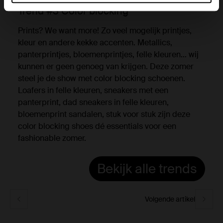
Trend #3 Color blocking
Prints? We want more! Zo veel mogelijk printjes,
kleur en andere kekke accenten. Metallics,
panterprintjes, bloemenprintjes, felle kleuren… wij
kunnen er geen genoeg van krijgen. Deze zomer
steel je de show met color blocking schoenen.
Loafers in felle kleuren, sneakers met een
panterprint, dad sneakers in felle kleuren,
bloemenprint sandalen, stuk voor stuk zijn deze
color blocking shoes dé essentials voor een
fashionable zomer.
Bekijk alle trends
Volgende artikel