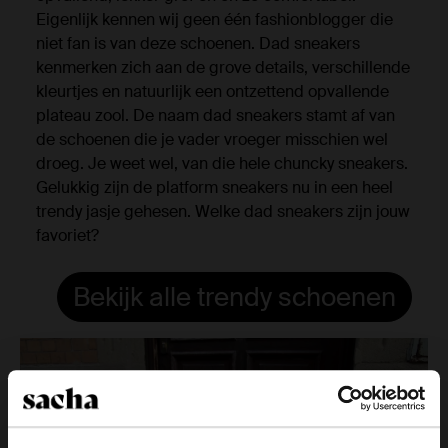
Eigenlijk kennen wij geen één fashionblogger die
niet fan is van deze schoenen. Dad sneakers
kenmerken zich aan de grove details, verschillende
kleurtjes en natuurlijk een ontzettend opvallende
plateau zool. De naam dad sneakers stamt af van
de schoenen die je vader vroeger misschien wel
droeg. Je weet wel, van die hele chuncky sneakers.
Gelukkig zijn de platform sneakers nu in een heel
trendy jasje gehesen. Welke dad sneakers zijn jouw
favoriet?
Bekijk alle trendy schoenen