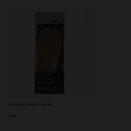
of
1
Antistress zooltjes maat 44
16.99