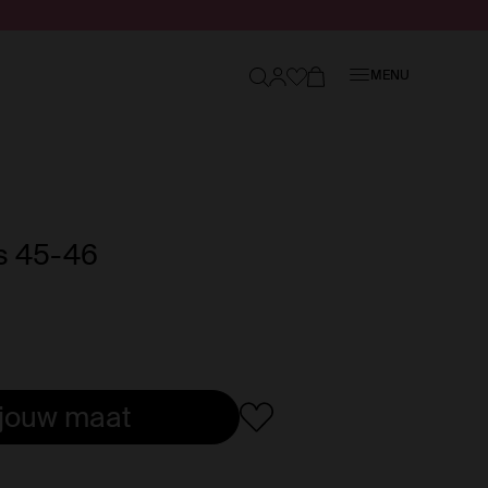
Sluiten
MENU
es 45-46
 jouw maat