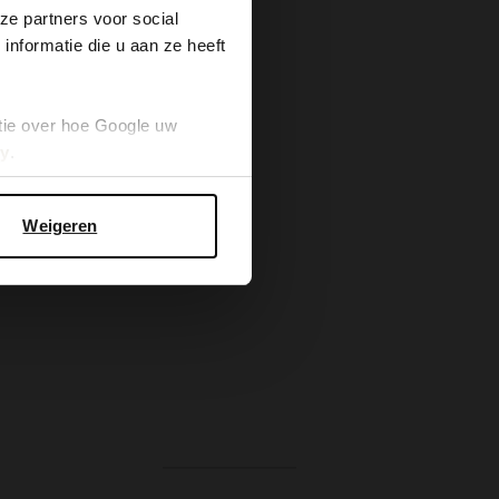
ze partners voor social
nformatie die u aan ze heeft
tie over hoe Google uw
cy
.
Weigeren