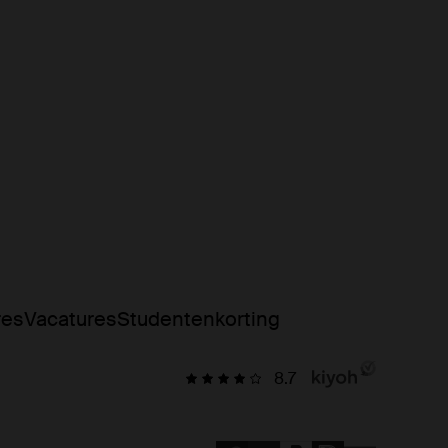
res
Vacatures
Studentenkorting
8.7