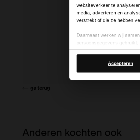
websiteverkeer te analyseren
media, adverteren en analys
verstrekt of die ze hebben v
Daarnaast werken wij samen 
persoonsgegevens gebruikt, 
Accepteren
ga terug
Item
Anderen kochten ook
1