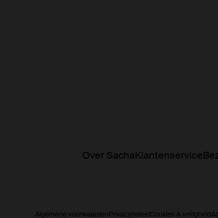
Over Sacha
Klantenservice
Bez
Algemene voorwaarden
Privacybeleid
Cookies & veiligheid
A