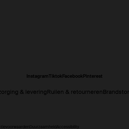
Instagram
Tiktok
Facebook
Pinterest
orging & levering
Ruilen & retourneren
Brandsto
ctievoorwaarden
Duurzaamheid
Accessibility