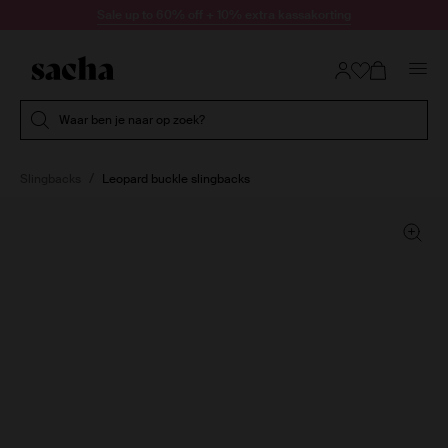
Doorgaan naar artikel
Sale up to 60% off + 10% extra kassakorting
Submit search
Waar ben je naar op zoek?
Slingbacks
Leopard buckle slingbacks