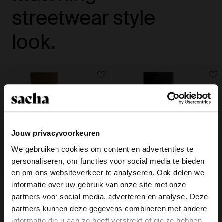
streetwear style
look.
Jouw privacyvoorkeuren
We gebruiken cookies om content en advertenties te
personaliseren, om functies voor social media te bieden
×
en om ons websiteverkeer te analyseren. Ook delen we
View this website in English?
informatie over uw gebruik van onze site met onze
Taupe suède hoge laarzen met hak
Zwarte hoge leren buckle laarzen
partners voor social media, adverteren en analyse. Deze
met flap
It looks like your language isn't Dutch. Would
189.99
269.99
partners kunnen deze gegevens combineren met andere
you like to switch to English?
informatie die u aan ze heeft verstrekt of die ze hebben