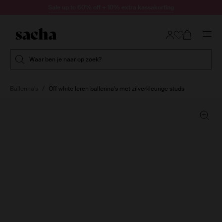
Doorgaan naar artikel
Sale up to 60% off + 10% extra kassakorting
Submit search
Waar ben je naar op zoek?
Ballerina's
Off white leren ballerina's met zilverkleurige studs