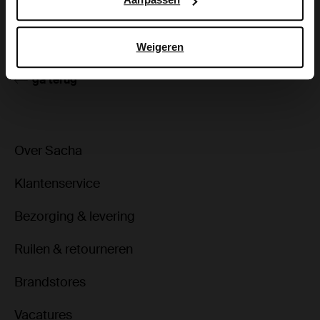
Bezorgen & retour
Weigeren
ga terug
Over Sacha
Klantenservice
Bezorging & levering
Ruilen & retourneren
Brandstores
Vacatures