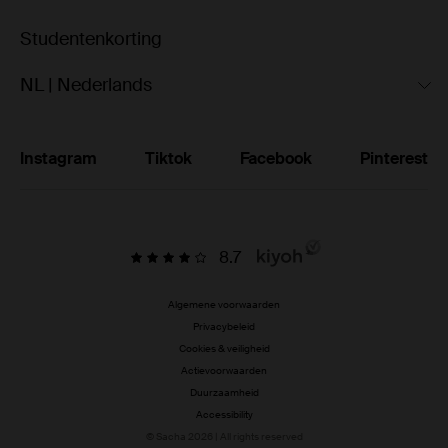
Studentenkorting
NL | Nederlands
Instagram
Tiktok
Facebook
Pinterest
8.7
Algemene voorwaarden
Privacybeleid
Cookies & veiligheid
Actievoorwaarden
Duurzaamheid
Accessibility
© Sacha 2026 | All rights reserved