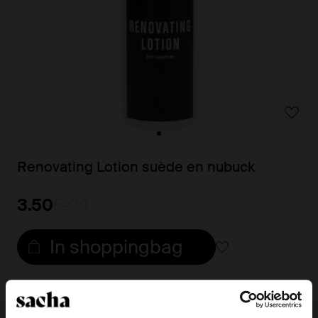
Renovating Lotion suède en nubuck
3.50
5.99
In shoppingbag
Snelle levering
Achteraf betalen