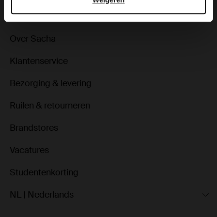
Over Sacha
Klantenservice
Bezorging & levering
Ruilen & retourneren
Brandstores
Vacatures
Studentenkorting
NL | Nederlands