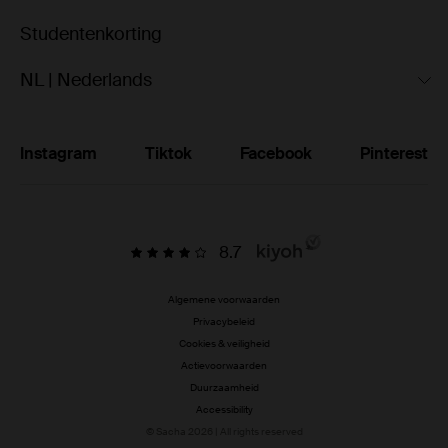
Studentenkorting
NL | Nederlands
Instagram
Tiktok
Facebook
Pinterest
8.7
Algemene voorwaarden
Privacybeleid
Cookies & veiligheid
Actievoorwaarden
Duurzaamheid
Accessibility
© Sacha 2026 | All rights reserved