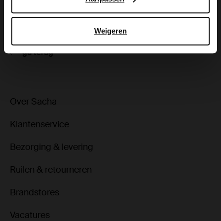
Bezorgen & retour
Weigeren
ga terug
Over Sacha
Klantenservice
Bezorging & levering
Ruilen & retourneren
Brandstores
Vacatures