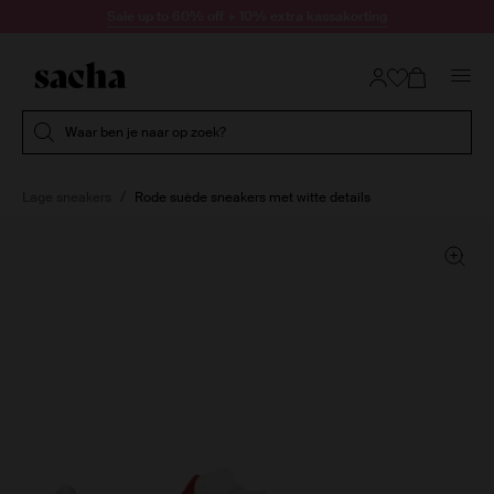
Doorgaan naar artikel
Sale up to 60% off + 10% extra kassakorting
Submit search
Waar ben je naar op zoek?
Lage sneakers
Rode suède sneakers met witte details